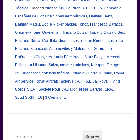
Técnica
|
Tagged
Alfonso XIII
,
Caudron R.11
,
CECA
,
Compañía
Española de Construcciones Aeronáuticas
,
Daimler Benz
,
Damian Mateu
,
Eddie Rickenbacker
,
Fonck
,
Francesco Baracca
,
Gnome-Rhône
,
Guynemer
,
Hispano Suiza
,
Hispano Suiza 8 Bec
,
Hispano-Suiza 8Aa
,
Itala
,
Jean Lacoste
,
Jean René Lacoste
,
La
Hispano Fábrica de Automóviles y Material de Guerra
,
Le
Rhône
,
Les Cicognes
,
Louis Béchéreau
,
Marc Birkgit
,
Mercedes
D.II
,
motor Hispano Suiza
,
motores rotativos
,
Nieuport-Delage
29
,
Nungesser
,
potencia másica
,
Primera Guerra Mundial
,
Royal
Air Service
,
Royal Aircraft Factory (R.A.F.) S.E.5a
,
Royal Flying
Corps
,
SCAT
,
Société Pour L'Aviation et ses Dérivés
,
SPAD
,
Spad S.XIII
,
T16
|
3 Comments
Search