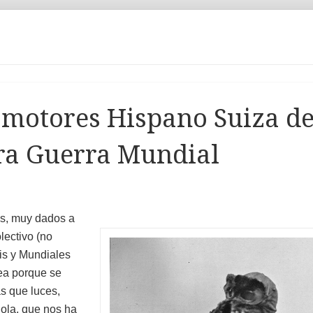
 motores Hispano Suiza d
era Guerra Mundial
es, muy dados a
lectivo (no
vis y Mundiales
ea porque se
s que luces,
ola, que nos ha