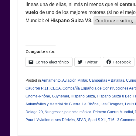
líneas una de ellas, ni más ni menos que el
centena
vuelo
de uno de los mejores motores (si no el mejor
Mundial: el
Hispano Suiza V8
.
Continue reading
Comparte esto:
Correo electrónico
Twitter
Facebook
Posted in
Armamento
,
Aviación Militar
,
Campañas y Batallas
,
Curio
Caudron R.11
,
CECA
,
Compañía Española de Construcciones Aer
Gnome-Rhône
,
Guynemer
,
Hispano Suiza
,
Hispano Suiza 8 Bec
,
H
Automóviles y Material de Guerra
,
Le Rhône
,
Les Cicognes
,
Louis
Delage 29
,
Nungesser
,
potencia másica
,
Primera Guerra Mundial
,
Pour L'Aviation et ses Dérivés
,
SPAD
,
Spad S.XIII
,
T16
|
3 Commen