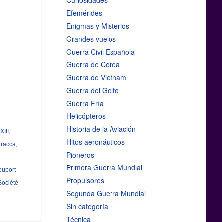
Curiosidades
Efemérides
Enigmas y Misterios
Grandes vuelos
Guerra Civil Española
Guerra de Corea
Guerra de Vietnam
Guerra del Golfo
Guerra Fría
Helicópteros
Historia de la Aviación
XIII
,
Hitos aeronáuticos
aracca
,
Pioneros
Primera Guerra Mundial
euport-
Propulsores
Société
Segunda Guerra Mundial
Sin categoría
Técnica