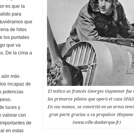
or es que la
alido para
 tuviéramos que
lena de hitos
e los puntales
algo que va
io. De la cima a
e aún más
ños incapaz de
El mítico as francés Georges Guynemer fue 
as potencias
los primeros pilotos que operó el caza SPAD
greso.
En sus manos, se convirtió en un arma temi
de luces y
gran parte gracias a su propulsor Hispano
 valorar con
(www.ville-dunkerque.fr)
importantes de
ar en estas