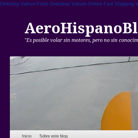
Ordering Valium From Overseas
Valium Online Fast Shipping
V
AeroHispanoBl
"Es posible volar sin motores, pero no sin conoci
Skip to content
Inicio
Sobre este blog