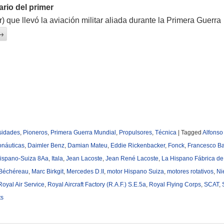
rio del primer
) que llevó la aviación militar aliada durante la Primera Guerra
→
sidades
,
Pioneros
,
Primera Guerra Mundial
,
Propulsores
,
Técnica
|
Tagged
Alfonso 
onáuticas
,
Daimler Benz
,
Damian Mateu
,
Eddie Rickenbacker
,
Fonck
,
Francesco B
ispano-Suiza 8Aa
,
Itala
,
Jean Lacoste
,
Jean René Lacoste
,
La Hispano Fábrica de
 Béchéreau
,
Marc Birkgit
,
Mercedes D.II
,
motor Hispano Suiza
,
motores rotativos
,
Ni
Royal Air Service
,
Royal Aircraft Factory (R.A.F.) S.E.5a
,
Royal Flying Corps
,
SCAT
,
ts