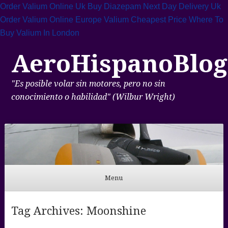
Order Valium Online Uk
Buy Diazepam Next Day Delivery Uk
Order Valium Online Europe
Valium Cheapest Price
Where To
Buy Valium In London
AeroHispanoBlog
"Es posible volar sin motores, pero no sin
conocimiento o habilidad" (Wilbur Wright)
Menu
Skip to content
Tag Archives:
Moonshine