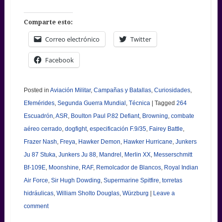
Comparte esto:
Correo electrónico
Twitter
Facebook
Posted in
Aviación Militar
,
Campañas y Batallas
,
Curiosidades
,
Efemérides
,
Segunda Guerra Mundial
,
Técnica
|
Tagged
264
Escuadrón
,
ASR
,
Boulton Paul P.82 Defiant
,
Browning
,
combate
aéreo cerrado
,
dogfight
,
especificación F.9/35
,
Fairey Battle
,
Frazer Nash
,
Freya
,
Hawker Demon
,
Hawker Hurricane
,
Junkers
Ju 87 Stuka
,
Junkers Ju 88
,
Mandrel
,
Merlin XX
,
Messerschmitt
Bf-109E
,
Moonshine
,
RAF
,
Remolcador de Blancos
,
Royal Indian
Air Force
,
Sir Hugh Dowding
,
Supermarine Spitfire
,
torretas
hidráulicas
,
William Sholto Douglas
,
Würzburg
|
Leave a
comment