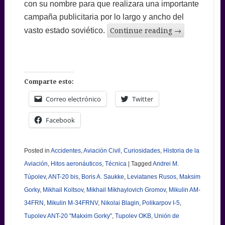
con su nombre para que realizara una importante
campaña publicitaria por lo largo y ancho del
vasto estado soviético.
Continue reading
→
Comparte esto:
Correo electrónico
Twitter
Facebook
Posted in
Accidentes
,
Aviación Civil
,
Curiosidades
,
Historia de la
Aviación
,
Hitos aeronáuticos
,
Técnica
|
Tagged
Andrei M.
Túpolev
,
ANT-20 bis
,
Boris A. Saukke
,
Leviatanes Rusos
,
Maksim
Gorky
,
Mikhail Koltsov
,
Mikhail Mikhaylovich Gromov
,
Mikulin AM-
34FRN
,
Mikulin M-34FRNV
,
Nikolai Blagin
,
Polikarpov I-5
,
Tupolev ANT-20 "Makxim Gorky"
,
Tupolev OKB
,
Unión de