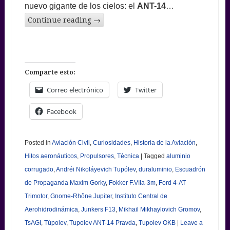
nuevo gigante de los cielos: el
ANT-14
…
Continue reading
→
Comparte esto:
Correo electrónico
Twitter
Facebook
Posted in
Aviación Civil
,
Curiosidades
,
Historia de la Aviación
,
Hitos aeronáuticos
,
Propulsores
,
Técnica
|
Tagged
aluminio
corrugado
,
Andréi Nikoláyevich Tupólev
,
duraluminio
,
Escuadrón
de Propaganda Maxim Gorky
,
Fokker F.VIIa-3m
,
Ford 4-AT
Trimotor
,
Gnome-Rhône Jupiter
,
Instituto Central de
Aerohidrodinámica
,
Junkers F13
,
Mikhail Mikhaylovich Gromov
,
TsAGI
,
Túpolev
,
Tupolev ANT-14 Pravda
,
Tupolev OKB
|
Leave a