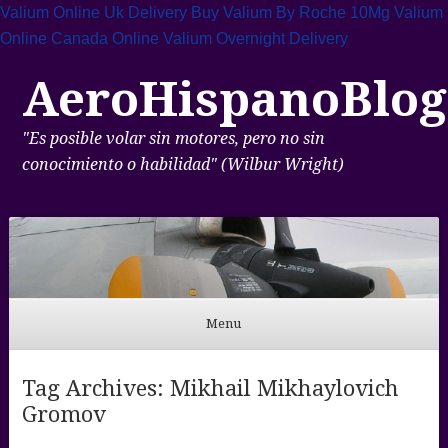
Valium Online Uk Delivery
Buy Valium By Roche 10Mg
Valium
Online Canada
Online Valium Overnight Delivery
AeroHispanoBlog
"Es posible volar sin motores, pero no sin
conocimiento o habilidad" (Wilbur Wright)
Menu
Skip to content
Tag Archives:
Mikhail Mikhaylovich
Gromov