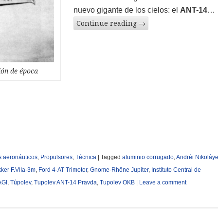
nuevo gigante de los cielos: el
ANT-14
…
Continue reading
→
ión de época
s aeronáuticos
,
Propulsores
,
Técnica
|
Tagged
aluminio corrugado
,
Andréi Nikoláy
ker F.VIIa-3m
,
Ford 4-AT Trimotor
,
Gnome-Rhône Jupiter
,
Instituto Central de
AGI
,
Túpolev
,
Tupolev ANT-14 Pravda
,
Tupolev OKB
|
Leave a comment