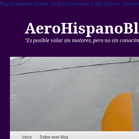
Buy Diazepam Online Uk
Buy Diazepam 5 Mg
Generic Valium 
AeroHispanoBl
"Es posible volar sin motores, pero no sin conoci
Skip to content
Inicio
Sobre este blog