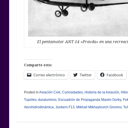
El pentamotor ANT-14 «Pravda» en una recreac
Comparte esto:
Correo electrónico
Twitter
Facebook
Posted in
Aviación Civil
,
Curiosidades
,
Historia de la Aviación
,
Hito
Tupólev
,
duraluminio
,
Escuadrón de Propaganda Maxim Gorky
,
Fok
Aerohidrodinámica
,
Junkers F13
,
Mikhail Mikhaylovich Gromov
,
Ts