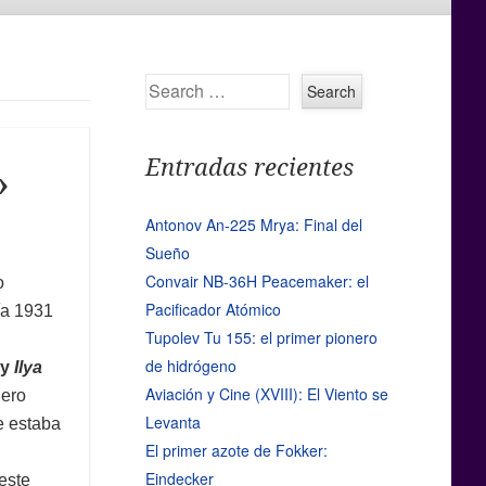
Search
Entradas recientes
»
Antonov An-225 Mrya: Final del
Sueño
Convair NB-36H Peacemaker: el
o
Pacificador Atómico
ía 1931
Tupolev Tu 155: el primer pionero
de hidrógeno
ky
Ilya
Aviación y Cine (XVIII): El Viento se
iero
Levanta
 estaba
El primer azote de Fokker:
Eindecker
este