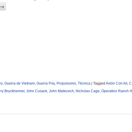
→
es
,
Guerra de Vietnam
,
Guerra Fría
,
Propulsores
,
Técnica
|
Tagged
Avión Con Air
,
C
rry Bruckheimer
,
John Cusack
,
John Malkovich
,
Nicholas Cage
,
Operation Ranch 