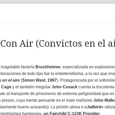
 Con Air (Convictos en el a
 inagotable factoría
Bruckheimer
, especializada en explosione
tonaciones de todo tipo fue la entretenidísima, a la vez que inv
 en el aire
(
Simon West
,
1997
). Protagonizada por el sobrinís
Cage
y el también irregular
John Cusack
cuenta la truculenta 
ado al transporte de prisioneros de extrema peligrosidad que es
s presos, cuya mente pensante es el malo malísimo
John Malk
gularmente bueno actuando). La prisión aérea o
«Jailbird»
utili
siniestrísimos hampones
, un Fairchild C-123K Provider.