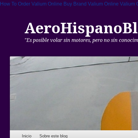
How To Order Valium Online
Buy Brand Valium Online
Valium 
AeroHispanoBl
"Es posible volar sin motores, pero no sin conoci
Skip to content
Inicio
Sobre este blog