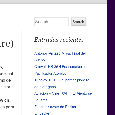
Search
Entradas recientes
ire)
Antonov An-225 Mrya: Final del
Sueño
Convair NB-36H Peacemaker: el
s,
Pacificador Atómico
erosímil
Tupolev Tu 155: el primer pionero
imo de
de hidrógeno
historia
Aviación y Cine (XVIII): El Viento se
Levanta
ovich
El primer azote de Fokker:
zada para
Eindecker