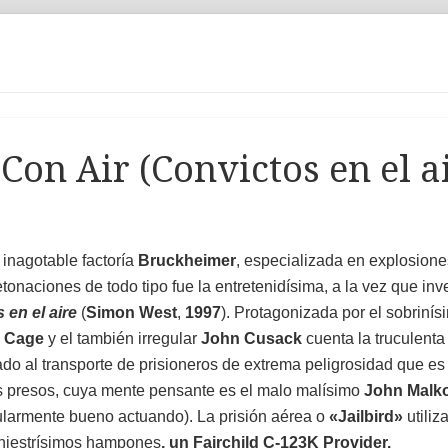
 Con Air (Convictos en el a
 inagotable factoría
Bruckheimer
, especializada en explosione
tonaciones de todo tipo fue la entretenidísima, a la vez que inv
 en el aire
(
Simon West
,
1997
). Protagonizada por el sobrinís
Cage
y el también irregular
John Cusack
cuenta la truculenta 
ado al transporte de prisioneros de extrema peligrosidad que es
s presos, cuya mente pensante es el malo malísimo
John Malk
gularmente bueno actuando). La prisión aérea o
«Jailbird»
utili
siniestrísimos hampones
, un Fairchild C-123K Provider.