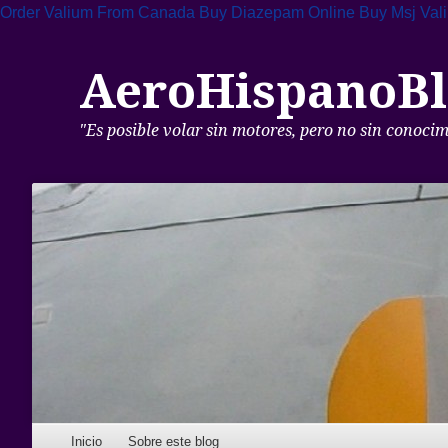
Order Valium From Canada
Buy Diazepam Online
Buy Msj Val
AeroHispanoBl
"Es posible volar sin motores, pero no sin conoci
Skip to content
Inicio
Sobre este blog