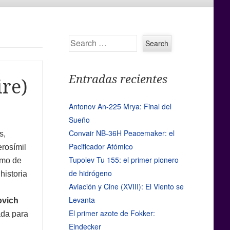
Search
Entradas recientes
ire)
Antonov An-225 Mrya: Final del
Sueño
Convair NB-36H Peacemaker: el
s,
Pacificador Atómico
erosímil
Tupolev Tu 155: el primer pionero
imo de
de hidrógeno
historia
Aviación y Cine (XVIII): El Viento se
Levanta
ovich
El primer azote de Fokker:
zada para
Eindecker