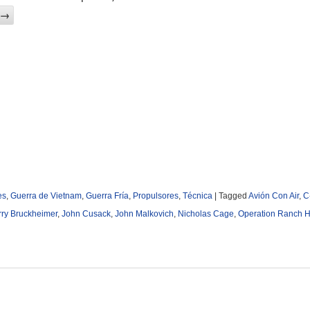
→
es
,
Guerra de Vietnam
,
Guerra Fría
,
Propulsores
,
Técnica
|
Tagged
Avión Con Air
,
C
rry Bruckheimer
,
John Cusack
,
John Malkovich
,
Nicholas Cage
,
Operation Ranch 