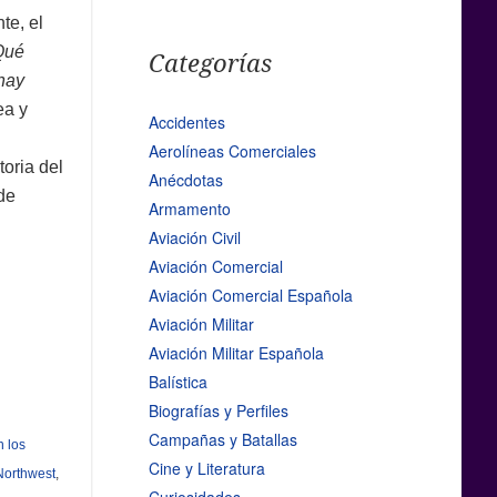
te, el
Qué
Categorías
hay
ea y
Accidentes
Aerolíneas Comerciales
oria del
Anécdotas
 de
Armamento
Aviación Civil
Aviación Comercial
Aviación Comercial Española
Aviación Militar
Aviación Militar Española
Balística
Biografías y Perfiles
Campañas y Batallas
n los
Cine y Literatura
Northwest
,