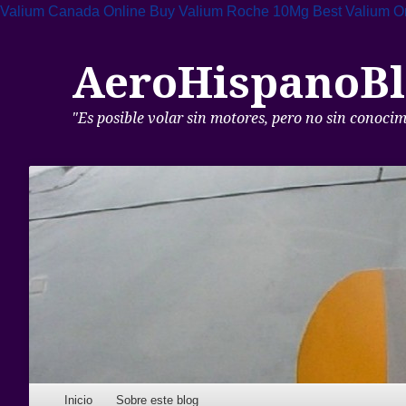
Valium Canada Online
Buy Valium Roche 10Mg
Best Valium O
AeroHispanoBl
"Es posible volar sin motores, pero no sin conoci
Skip to content
Inicio
Sobre este blog