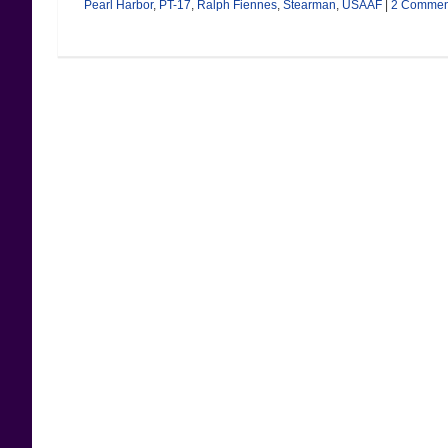
Pearl Harbor
,
PT-17
,
Ralph Fiennes
,
Stearman
,
USAAF
|
2 Commen