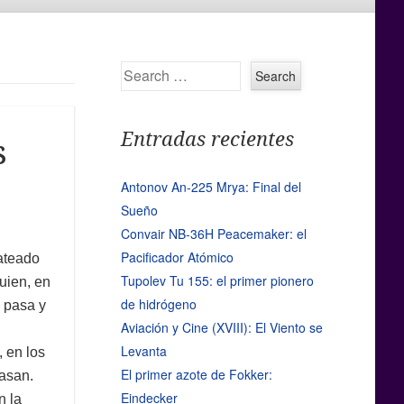
Search
Entradas recientes
s
Antonov An-225 Mrya: Final del
Sueño
Convair NB-36H Peacemaker: el
Pacificador Atómico
ateado
Tupolev Tu 155: el primer pionero
uien, en
de hidrógeno
é pasa y
Aviación y Cine (XVIII): El Viento se
Levanta
, en los
El primer azote de Fokker:
pasan.
Eindecker
n la