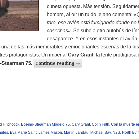
cuneta opuesta. Más tensión. Seguidamen
hombre, al oír un ruido lejano comenta: «
raro, ese avión está fumigando donde no 
cosechas»
. Se sube a otro autobús de lín
desaparece. Y en esos instantes el avión
una de las más memorables y emocionantes escenas de la hist
tres protagonistas: Un imperial
Cary Grant
, la lente prodigiosa
-Stearman 75
.
Continue reading
→
ed Hitchcock
,
Boeing-Stearman Modelo 75
,
Cary Grant
,
Colin Firth
,
Con la muerte e
nglés
,
Eva Marie Saint
,
James Mason
,
Martin Landau
,
Michael Bay
,
N2S
,
North By 