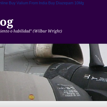
nline
Buy Valium From India
Buy Diazepam 10Mg
og
miento o habilidad" (Wilbur Wright)