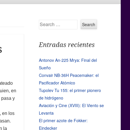
Search
Entradas recientes
s
Antonov An-225 Mrya: Final del
Sueño
Convair NB-36H Peacemaker: el
Pacificador Atómico
ateado
Tupolev Tu 155: el primer pionero
uien, en
de hidrógeno
é pasa y
Aviación y Cine (XVIII): El Viento se
Levanta
, en los
El primer azote de Fokker:
pasan.
Eindecker
n la