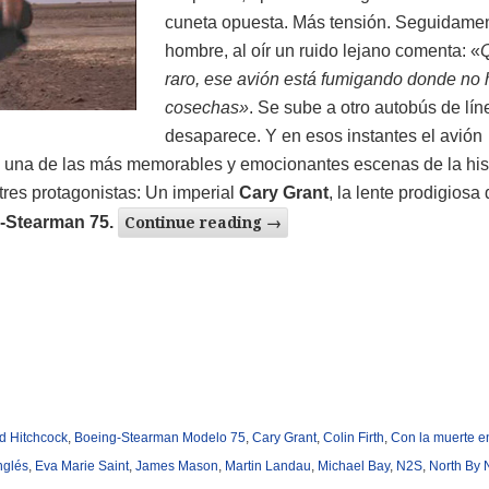
cuneta opuesta. Más tensión. Seguidamen
hombre, al oír un ruido lejano comenta: «
raro, ese avión está fumigando donde no 
cosechas»
. Se sube a otro autobús de lín
desaparece. Y en esos instantes el avión
una de las más memorables y emocionantes escenas de la hist
tres protagonistas: Un imperial
Cary Grant
, la lente prodigiosa
-Stearman 75
.
Continue reading
→
ed Hitchcock
,
Boeing-Stearman Modelo 75
,
Cary Grant
,
Colin Firth
,
Con la muerte e
nglés
,
Eva Marie Saint
,
James Mason
,
Martin Landau
,
Michael Bay
,
N2S
,
North By 