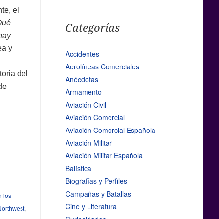
te, el
Qué
Categorías
hay
ea y
Accidentes
Aerolíneas Comerciales
oria del
Anécdotas
 de
Armamento
Aviación Civil
Aviación Comercial
Aviación Comercial Española
Aviación Militar
Aviación Militar Española
Balística
Biografías y Perfiles
Campañas y Batallas
n los
Cine y Literatura
Northwest
,