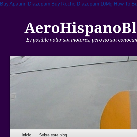
Buy Apaurin Diazepam
Buy Roche Diazepam 10Mg
How To Buy
AeroHispanoBl
"Es posible volar sin motores, pero no sin conoci
Skip to content
Inicio
Sobre este blog