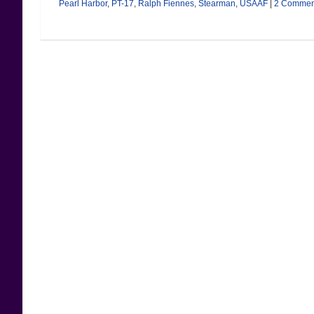
Pearl Harbor
,
PT-17
,
Ralph Fiennes
,
Stearman
,
USAAF
|
2 Commen