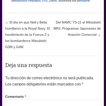
Mikhailovich Petlyakov
,
VVS
,
Zveno
. Bookmark the
permalink
.
Post navigation
←
El día en que Nell y Betty
Del NAMC YS-11 al Mitsubishi
humillaron a la Royal Navy: El
MRJ: Programas Japoneses de
hundimiento de la Fuerza Z y
Aviación Comercial
→
los bombarderos Mitsubishi
G3M y G4M
Deja una respuesta
Tu dirección de correo electrónico no será publicada.
Los campos obligatorios están marcados con
*
Comentario
*