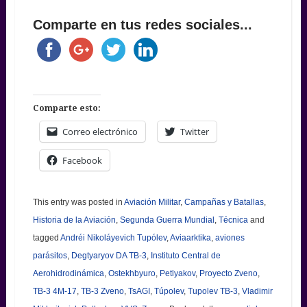
Comparte en tus redes sociales...
Comparte esto:
Correo electrónico
Twitter
Facebook
This entry was posted in
Aviación Militar
,
Campañas y Batallas
,
Historia de la Aviación
,
Segunda Guerra Mundial
,
Técnica
and
tagged
Andréi Nikoláyevich Tupólev
,
Aviaarktika
,
aviones
parásitos
,
Degtyaryov DA TB-3
,
Instituto Central de
Aerohidrodinámica
,
Ostekhbyuro
,
Petlyakov
,
Proyecto Zveno
,
TB-3 4M-17
,
TB-3 Zveno
,
TsAGI
,
Túpolev
,
Tupolev TB-3
,
Vladimir