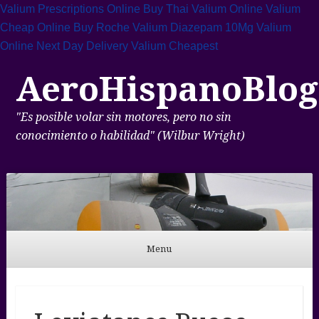
Valium Prescriptions Online
Buy Thai Valium Online
Valium
Cheap Online
Buy Roche Valium Diazepam 10Mg
Valium
Online Next Day Delivery
Valium Cheapest
AeroHispanoBlog
"Es posible volar sin motores, pero no sin
conocimiento o habilidad" (Wilbur Wright)
Menu
Skip to content