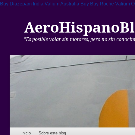
Buy Diazepam India
Valium Australia Buy
Buy Roche Valium O
AeroHispanoBl
"Es posible volar sin motores, pero no sin conoci
Skip to content
Inicio
Sobre este blog