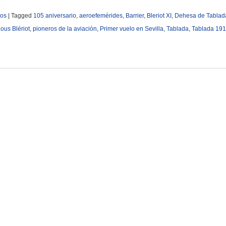
ros
|
Tagged
105 aniversario
,
aeroefemérides
,
Barrier
,
Bleriot XI
,
Dehesa de Tablad
ous Blériot
,
pioneros de la aviación
,
Primer vuelo en Sevilla
,
Tablada
,
Tablada 19