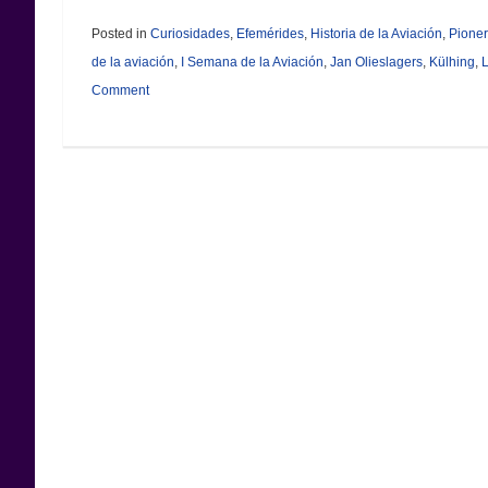
Posted in
Curiosidades
,
Efemérides
,
Historia de la Aviación
,
Pione
de la aviación
,
I Semana de la Aviación
,
Jan Olieslagers
,
Külhing
,
L
Comment