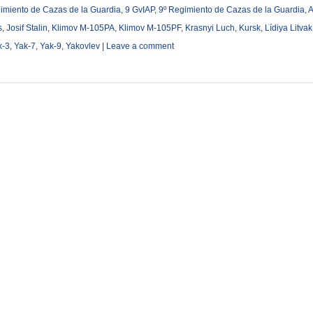
imiento de Cazas de la Guardia
,
9 GvIAP
,
9º Regimiento de Cazas de la Guardia
,
A
s
,
Josif Stalin
,
Klimov M-105PA
,
Klimov M-105PF
,
Krasnyi Luch
,
Kursk
,
Lídiya Litvak
k-3
,
Yak-7
,
Yak-9
,
Yakovlev
|
Leave a comment