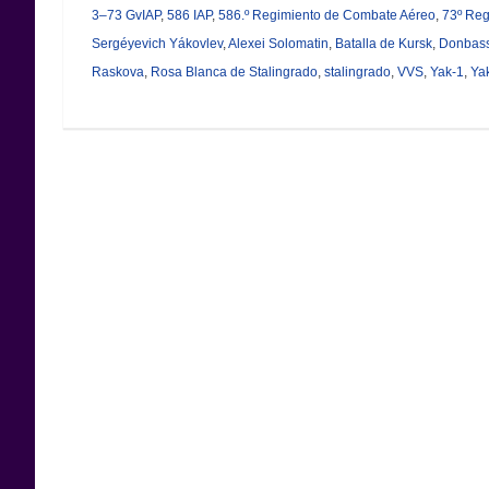
3–73 GvIAP
,
586 IAP
,
586.º Regimiento de Combate Aéreo
,
73º Reg
Sergéyevich Yákovlev
,
Alexei Solomatin
,
Batalla de Kursk
,
Donbas
Raskova
,
Rosa Blanca de Stalingrado
,
stalingrado
,
VVS
,
Yak-1
,
Ya