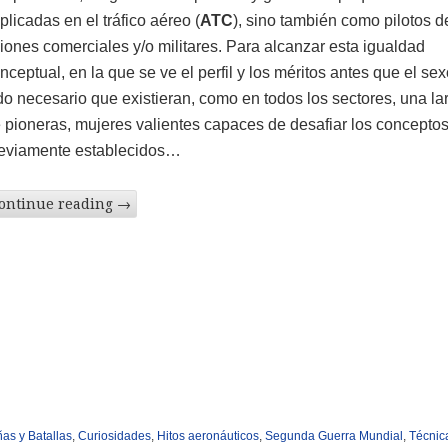
plicadas en el tráfico aéreo (
ATC
), sino también como pilotos d
iones comerciales y/o militares. Para alcanzar esta igualdad
nceptual, en la que se ve el perfil y los méritos antes que el sex
do necesario que existieran, como en todos los sectores, una lar
 pioneras, mujeres valientes capaces de desafiar los concepto
eviamente establecidos…
ontinue reading
→
s y Batallas
,
Curiosidades
,
Hitos aeronáuticos
,
Segunda Guerra Mundial
,
Técnic