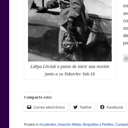
im
av
co
si
de
pr
C
Lídiya Litviak a punto de inicir una misión
junto a su Yakovlev Yak-1b
Comparte esto:
Correo electrónico
Twitter
Facebook
Posted in
Accidentes
,
Aviación Militar
,
Biografías y Perfiles
,
Campaña