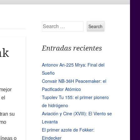
Search
Entradas recientes
ak
Antonov An-225 Mrya: Final del
Sueño
Convair NB-36H Peacemaker: el
Pacificador Atómico
mejor
Tupolev Tu 155: el primer pionero
 el
de hidrógeno
Aviación y Cine (XVIII): El Viento se
tran su
Levanta
omo
El primer azote de Fokker:
Eindecker
líneas o