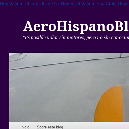
Buy Valium Cheap Online Uk
Buy Real Valium
Buy Cipla Dia
AeroHispanoBl
"Es posible volar sin motores, pero no sin conoci
Skip to content
Inicio
Sobre este blog