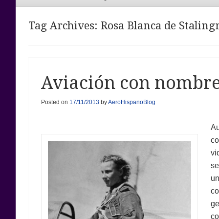
Menu
Tag Archives:
Rosa Blanca de Staling
Aviación con nombre 
Posted on
17/11/2013
by
AeroHispanoBlog
Au
co
vi
se
un
co
ge
co