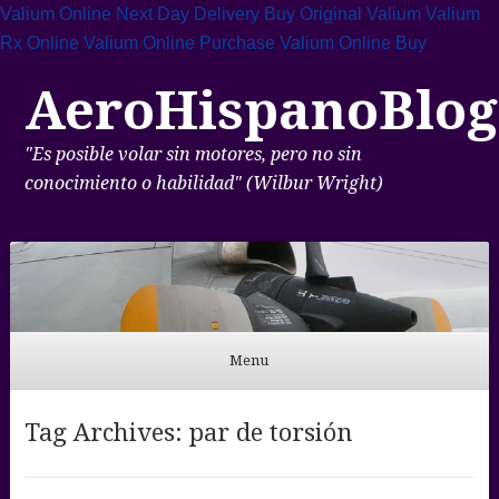
Valium Online Next Day Delivery
Buy Original Valium
Valium
Rx Online
Valium Online Purchase
Valium Online Buy
AeroHispanoBlog
"Es posible volar sin motores, pero no sin
conocimiento o habilidad" (Wilbur Wright)
Menu
Skip to content
Tag Archives:
par de torsión