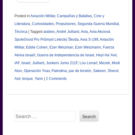
Posted in
Aviación Militar
,
Campañas y Batallas
,
Cine y
Literatura
,
Curiosidades
,
Propulsores
,
Segunda Guerra Mundial
,
Técnica
|
Tagged
alabeo
,
André Julliard
,
Avia
,
Avia Akciová
Společnost Pro Průmysl Letecký Škoda
,
Avia S-199
,
Aviación
Militar
,
Eddie Cohen
,
Ezer Weizman
,
Ezer Weizmann
,
Fuerza
Aérea Israelí
,
Guerra de Independencia de Israel
,
Heyl Ha´Avir
,
IAF
,
Israel
,
Juillard
,
Junkers Jumo 211F
,
Lou Lenart
,
Mezek
,
Modi
Alon
,
Operación Yoav
,
Palestina
,
par de torsión
,
Sakeen
,
Sherut
Avir
,
torque
,
Yann
|
2 Comments
Search