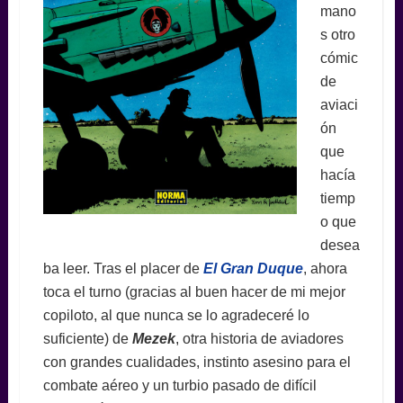
mano
s otro
cómic
de
aviaci
ón
que
hacía
tiemp
o que
desea
ba leer. Tras el placer de
El Gran Duque
, ahora
toca el turno (gracias al buen hacer de mi mejor
copiloto, al que nunca se lo agradeceré lo
suficiente) de
Mezek
, otra historia de aviadores
con grandes cualidades, instinto asesino para el
combate aéreo y un turbio pasado de difícil