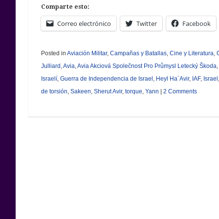
Comparte esto:
Correo electrónico
Twitter
Facebook
Posted in
Aviación Militar
,
Campañas y Batallas
,
Cine y Literatura
,
Julliard
,
Avia
,
Avia Akciová Společnost Pro Průmysl Letecký Škoda
,
Israelí
,
Guerra de Independencia de Israel
,
Heyl Ha´Avir
,
IAF
,
Israel
de torsión
,
Sakeen
,
Sherut Avir
,
torque
,
Yann
|
2 Comments