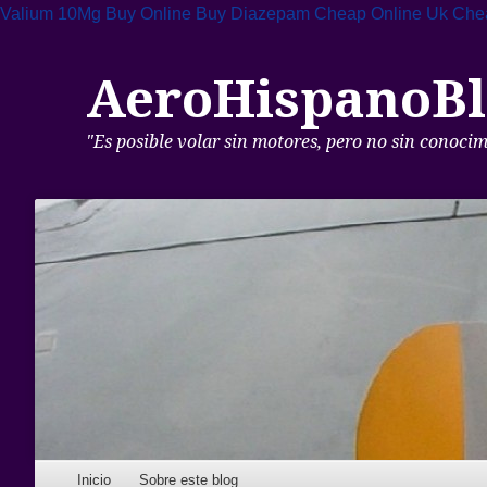
Valium 10Mg Buy Online
Buy Diazepam Cheap Online Uk
Che
AeroHispanoBl
"Es posible volar sin motores, pero no sin conoci
Skip to content
Inicio
Sobre este blog