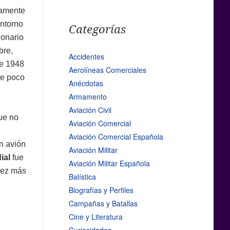
ramente
entorno
Categorías
ionario
bre,
Accidentes
e 1948
Aerolíneas Comerciales
be poco
Anécdotas
Armamento
Aviación Civil
ue no
Aviación Comercial
Aviación Comercial Española
Un avión
Aviación Militar
ial
fue
Aviación Militar Española
vez más
Balística
Biografías y Perfiles
Campañas y Batallas
Cine y Literatura