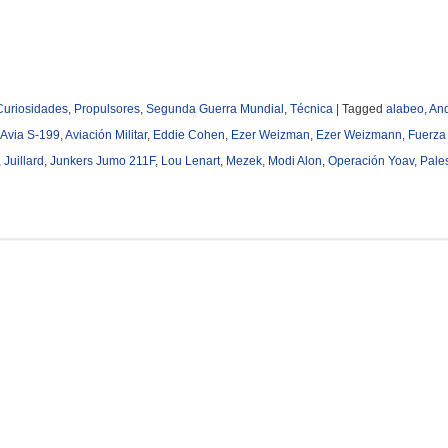
Curiosidades
,
Propulsores
,
Segunda Guerra Mundial
,
Técnica
|
Tagged
alabeo
,
An
Avia S-199
,
Aviación Militar
,
Eddie Cohen
,
Ezer Weizman
,
Ezer Weizmann
,
Fuerza
,
Juillard
,
Junkers Jumo 211F
,
Lou Lenart
,
Mezek
,
Modi Alon
,
Operación Yoav
,
Pale