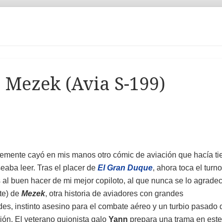
: Mezek (Avia S-199)
emente cayó en mis manos otro cómic de aviación que hacía t
eaba leer. Tras el placer de
El Gran Duque
, ahora toca el turno
s al buen hacer de mi mejor copiloto, al que nunca se lo agradec
nte) de
Mezek
, otra historia de aviadores con grandes
es, instinto asesino para el combate aéreo y un turbio pasado de
ión. El veterano guionista galo
Yann
prepara una trama en est