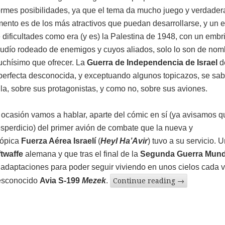
rmes posibilidades, ya que el tema da mucho juego y verdade
mento es de los más atractivos que puedan desarrollarse, y un 
e dificultades como era (y es) la Palestina de 1948, con un embr
judío rodeado de enemigos y cuyos aliados, solo lo son de nom
uchísimo que ofrecer. La
Guerra de Independencia de Israel
d
perfecta desconocida, y exceptuando algunos topicazos, se sa
lla, sobre sus protagonistas, y como no, sobre sus aviones.
 ocasión vamos a hablar, aparte del cómic en sí (ya avisamos q
esperdicio) del primer avión de combate que la nueva y
cópica
Fuerza Aérea Israelí
(
Heyl Ha’Avir
) tuvo a su servicio. 
twaffe
alemana y que tras el final de la
Segunda Guerra Mund
 adaptaciones para poder seguir viviendo en unos cielos cada 
desconocido
Avia S-199
Mezek
.
Continue reading
→