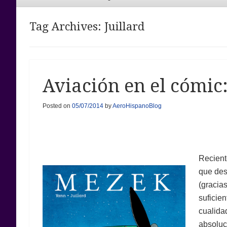
Menu
Tag Archives:
Juillard
Aviación en el cómic
Posted on
05/07/2014
by
AeroHispanoBlog
Recient
que des
(gracia
suficie
cualidad
absoluc