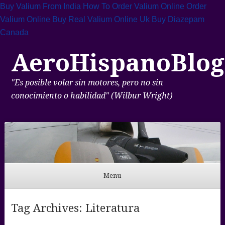
Buy Valium From India
How To Order Valium Online
Order
Valium Online
Buy Real Valium Online Uk
Buy Diazepam
Canada
AeroHispanoBlog
"Es posible volar sin motores, pero no sin
conocimiento o habilidad" (Wilbur Wright)
Menu
Skip to content
Tag Archives:
Literatura