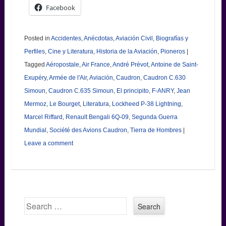
Facebook
Posted in
Accidentes
,
Anécdotas
,
Aviación Civil
,
Biografías y
Perfiles
,
Cine y Literatura
,
Historia de la Aviación
,
Pioneros
|
Tagged
Aéropostale
,
Air France
,
André Prévot
,
Antoine de Saint-
Exupéry
,
Armée de l'Air
,
Aviación
,
Caudron
,
Caudron C.630
Simoun
,
Caudron C.635 Simoun
,
El principito
,
F-ANRY
,
Jean
Mermoz
,
Le Bourget
,
Literatura
,
Lockheed P-38 Lightning
,
Marcel Riffard
,
Renault Bengali 6Q-09
,
Segunda Guerra
Mundial
,
Société des Avions Caudron
,
Tierra de Hombres
|
Leave a comment
Search