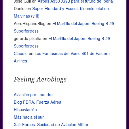
Jose Guil
en
Airbus A350 XWB para el futuro de Iberia
Daniel
en
Super Étendard y Exocet: binomio letal en
Malvinas (y II)
AeroHispanoBlog
en
El Martillo del Japón: Boeing B-29
Superfortress
gerardo pizaña
en
El Martillo del Japón: Boeing B-29
Superfortress
Claudio
en
Los Fantasmas del Vuelo 401 de Eastern
Airlines
Feeling Aeroblogs
Aviación por Leandro
Blog FDRA. Fuerza Aérea
Hispaviación
Más hacia el sur
Xair Forces. Sociedad de Aviación Militar