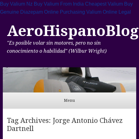
Buy Valium Nz
Buy Valium From India
Cheapest Valium
Buy
Genuine Diazepam Online
Purchasing Valium Online Legal
AeroHispanoBlog
"Es posible volar sin motores, pero no sin
conocimiento o habilidad" (Wilbur Wright)
Menu
Skip to content
Tag Archives:
Jorge Antonio Chávez
Dartnell