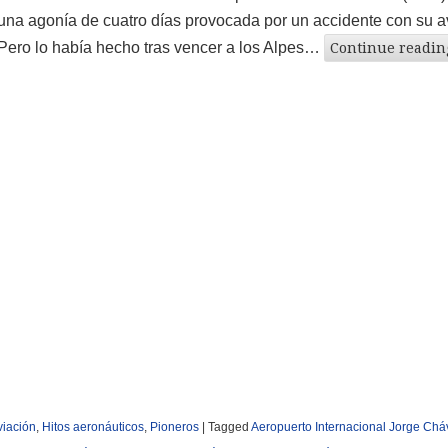
una agonía de cuatro días provocada por un accidente con su a
Pero lo había hecho tras vencer a los Alpes…
Continue readi
viación
,
Hitos aeronáuticos
,
Pioneros
|
Tagged
Aeropuerto Internacional Jorge Chá