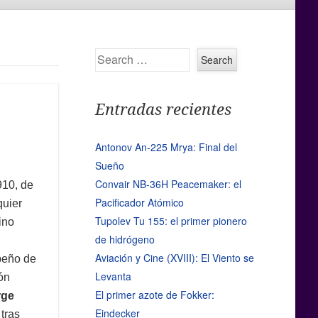
Search
Entradas recientes
Antonov An-225 Mrya: Final del
Sueño
Convair NB-36H Peacemaker: el
910, de
Pacificador Atómico
quier
Tupolev Tu 155: el primer pionero
ino
de hidrógeno
Aviación y Cine (XVIII): El Viento se
peño de
Levanta
ión
El primer azote de Fokker:
rge
Eindecker
 tras