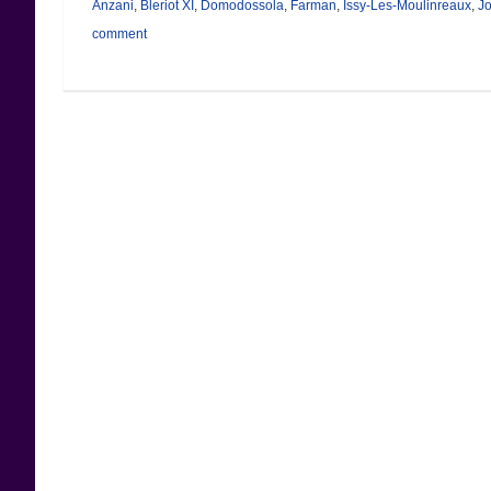
Anzani
,
Bleriot XI
,
Domodossola
,
Farman
,
Issy-Les-Moulinreaux
,
Jo
comment