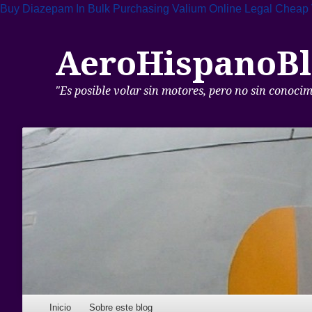
Buy Diazepam In Bulk
Purchasing Valium Online Legal
Cheap 
AeroHispanoBl
"Es posible volar sin motores, pero no sin conoci
Skip to content
Inicio
Sobre este blog