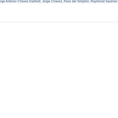
rge Antonio Chávez Dartnell
,
Jorge Chávez
,
Paso del Simplón
,
Raymond Saulnier