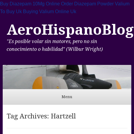
Buy Diazepam 10Mg Online
Order Diazepam Powder
Valium
To Buy Uk
Buying Valium Online Uk
AeroHispanoBlog
"Es posible volar sin motores, pero no sin
conocimiento o habilidad" (Wilbur Wright)
Menu
Skip to content
Tag Archives:
Hartzell