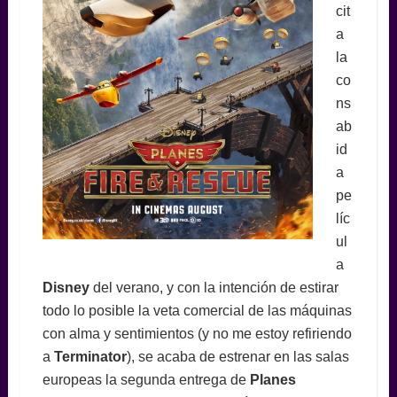
cit
a
la
co
ns
ab
id
a
pe
líc
ul
a
Disney
del verano, y con la intención de estirar
todo lo posible la veta comercial de las máquinas
con alma y sentimientos (y no me estoy refiriendo
a
Terminator
), se acaba de estrenar en las salas
europeas la segunda entrega de
Planes