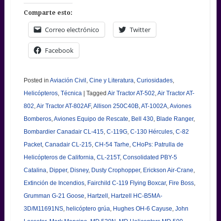
Comparte esto:
Correo electrónico
Twitter
Facebook
Posted in
Aviación Civil
,
Cine y Literatura
,
Curiosidades
,
Helicópteros
,
Técnica
|
Tagged
Air Tractor AT-502
,
Air Tractor AT-
802
,
Air Tractor AT-802AF
,
Allison 250C40B
,
AT-1002A
,
Aviones
Bomberos
,
Aviones Equipo de Rescate
,
Bell 430
,
Blade Ranger
,
Bombardier Canadair CL-415
,
C-119G
,
C-130 Hércules
,
C-82
Packet
,
Canadair CL-215
,
CH-54 Tarhe
,
CHoPs: Patrulla de
Helicópteros de California
,
CL-215T
,
Consolidated PBY-5
Catalina
,
Dipper
,
Disney
,
Dusty Crophopper
,
Erickson Air-Crane
,
Extinción de Incendios
,
Fairchild C-119 Flying Boxcar
,
Fire Boss
,
Grumman G-21 Goose
,
Hartzell
,
Hartzell HC-B5MA-
3D/M11691NS
,
helicóptero grúa
,
Hughes OH-6 Cayuse
,
John