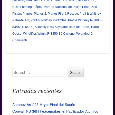
Lasseter
,
Mark Mancina
,
MD 520N
,
MD Helicopters MD 500
,
Nick "Looping" López
,
Parque Nacional de Piston Peak
,
Pico
Pistón
,
Planes
,
Planes 2
,
Planes Fire & Rescue
,
Pratt & Whitney
PT6A-67AG
,
Pratt & Whitney PW123AF
,
Pratt & Whitney R-2800-
83AM
,
S-64E/F
,
Sikorsky S-64 Skycrane
,
spin-off
,
Tarhe
,
Turbo-
Goose
,
Windlifter
,
Wright R-3350-85 Cyclone
,
Wyandot
|
2
Comments
Search
Entradas recientes
Antonov An-225 Mrya: Final del Sueño
Convair NB-36H Peacemaker: el Pacificador Atómico