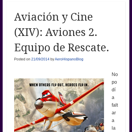
Aviación y Cine
(XIV): Aviones 2.
Equipo de Rescate.
Posted on
21/09/2014
by
AeroHispanoBlog
No
po
dí
a
falt
ar
a
la