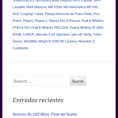
3D/M11691NS
,
helicóptero grúa
,
Hughes OH-6 Cayuse
,
John
Lasseter
,
Mark Mancina
,
MD 520N
,
MD Helicopters MD 500
,
Nick "Looping" López
,
Parque Nacional de Piston Peak
,
Pico
Pistón
,
Planes
,
Planes 2
,
Planes Fire & Rescue
,
Pratt & Whitney
PT6A-67AG
,
Pratt & Whitney PW123AF
,
Pratt & Whitney R-2800-
83AM
,
S-64E/F
,
Sikorsky S-64 Skycrane
,
spin-off
,
Tarhe
,
Turbo-
Goose
,
Windlifter
,
Wright R-3350-85 Cyclone
,
Wyandot
|
2
Comments
Search
Entradas recientes
Antonov An-225 Mrya: Final del Sueño