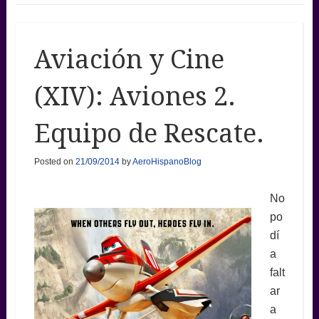
Aviación y Cine
(XIV): Aviones 2.
Equipo de Rescate.
Posted on
21/09/2014
by
AeroHispanoBlog
No
po
dí
a
falt
ar
a