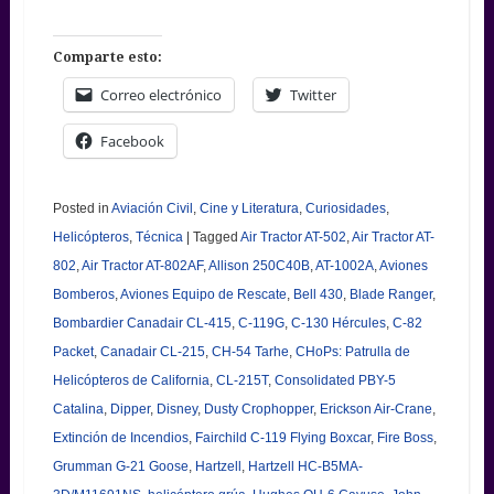
Comparte esto:
Correo electrónico
Twitter
Facebook
Posted in
Aviación Civil
,
Cine y Literatura
,
Curiosidades
,
Helicópteros
,
Técnica
|
Tagged
Air Tractor AT-502
,
Air Tractor AT-
802
,
Air Tractor AT-802AF
,
Allison 250C40B
,
AT-1002A
,
Aviones
Bomberos
,
Aviones Equipo de Rescate
,
Bell 430
,
Blade Ranger
,
Bombardier Canadair CL-415
,
C-119G
,
C-130 Hércules
,
C-82
Packet
,
Canadair CL-215
,
CH-54 Tarhe
,
CHoPs: Patrulla de
Helicópteros de California
,
CL-215T
,
Consolidated PBY-5
Catalina
,
Dipper
,
Disney
,
Dusty Crophopper
,
Erickson Air-Crane
,
Extinción de Incendios
,
Fairchild C-119 Flying Boxcar
,
Fire Boss
,
Grumman G-21 Goose
,
Hartzell
,
Hartzell HC-B5MA-