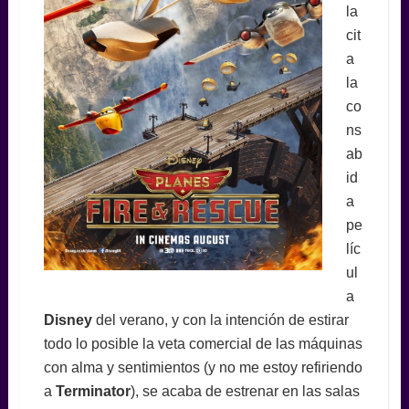
la
cit
a
la
co
ns
ab
id
a
pe
líc
ul
a
Disney
del verano, y con la intención de estirar
todo lo posible la veta comercial de las máquinas
con alma y sentimientos (y no me estoy refiriendo
a
Terminator
), se acaba de estrenar en las salas