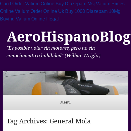
Can I Order Valium Online
Buy Diazepam Msj
Valium Prices
Online
Valium Order Online Uk
Buy 1000 Diazepam 10Mg
Buying Valium Online Illegal
AeroHispanoBlog
"Es posible volar sin motores, pero no sin
conocimiento o habilidad" (Wilbur Wright)
Menu
Skip to content
Tag Archives:
General Mola