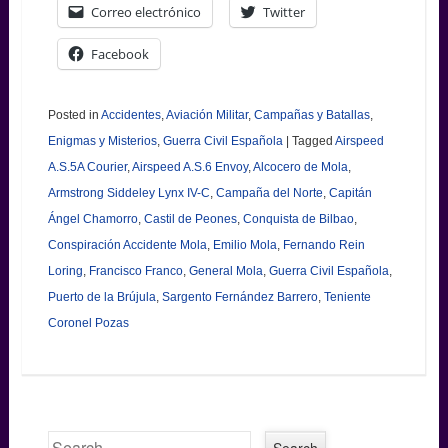
Correo electrónico
Twitter
Facebook
Posted in
Accidentes
,
Aviación Militar
,
Campañas y Batallas
,
Enigmas y Misterios
,
Guerra Civil Española
|
Tagged
Airspeed
A.S.5A Courier
,
Airspeed A.S.6 Envoy
,
Alcocero de Mola
,
Armstrong Siddeley Lynx IV-C
,
Campaña del Norte
,
Capitán
Ángel Chamorro
,
Castil de Peones
,
Conquista de Bilbao
,
Conspiración Accidente Mola
,
Emilio Mola
,
Fernando Rein
Loring
,
Francisco Franco
,
General Mola
,
Guerra Civil Española
,
Puerto de la Brújula
,
Sargento Fernández Barrero
,
Teniente
Coronel Pozas
Search