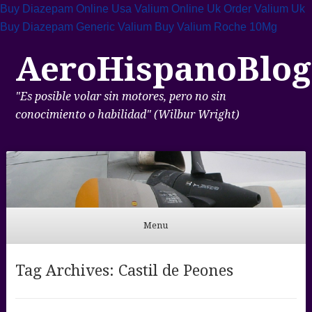
Buy Diazepam Online Usa
Valium Online Uk
Order Valium Uk
Buy Diazepam Generic Valium
Buy Valium Roche 10Mg
AeroHispanoBlog
"Es posible volar sin motores, pero no sin
conocimiento o habilidad" (Wilbur Wright)
Menu
Skip to content
Tag Archives:
Castil de Peones