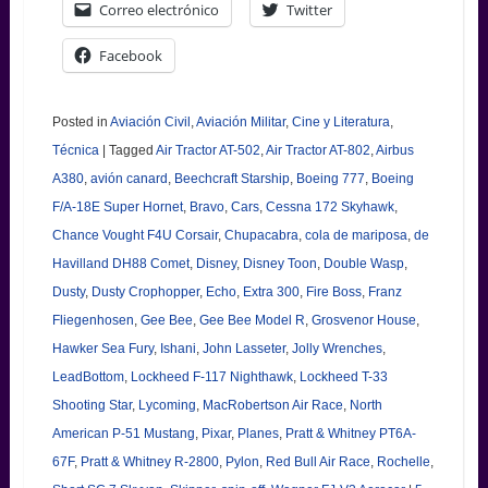
Correo electrónico
Twitter
Facebook
Posted in
Aviación Civil
,
Aviación Militar
,
Cine y Literatura
,
Técnica
|
Tagged
Air Tractor AT-502
,
Air Tractor AT-802
,
Airbus
A380
,
avión canard
,
Beechcraft Starship
,
Boeing 777
,
Boeing
F/A-18E Super Hornet
,
Bravo
,
Cars
,
Cessna 172 Skyhawk
,
Chance Vought F4U Corsair
,
Chupacabra
,
cola de mariposa
,
de
Havilland DH88 Comet
,
Disney
,
Disney Toon
,
Double Wasp
,
Dusty
,
Dusty Crophopper
,
Echo
,
Extra 300
,
Fire Boss
,
Franz
Fliegenhosen
,
Gee Bee
,
Gee Bee Model R
,
Grosvenor House
,
Hawker Sea Fury
,
Ishani
,
John Lasseter
,
Jolly Wrenches
,
LeadBottom
,
Lockheed F-117 Nighthawk
,
Lockheed T-33
Shooting Star
,
Lycoming
,
MacRobertson Air Race
,
North
American P-51 Mustang
,
Pixar
,
Planes
,
Pratt & Whitney PT6A-
67F
,
Pratt & Whitney R-2800
,
Pylon
,
Red Bull Air Race
,
Rochelle
,