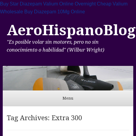
Buy Star Diazepam
Valium Online Overnight
Cheap Valium
Wholesale
Buy Diazepam 10Mg Online
AeroHispanoBlog
"Es posible volar sin motores, pero no sin
conocimiento o habilidad" (Wilbur Wright)
Menu
Skip to content
Tag Archives:
Extra 300