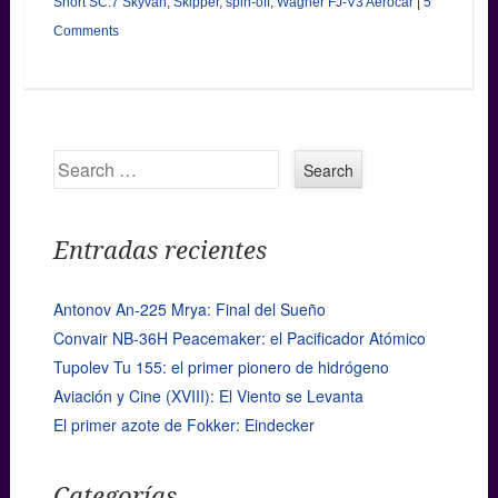
Short SC.7 Skyvan
,
Skipper
,
spin-off
,
Wagner FJ-V3 Aerocar
|
5
Comments
Search
Entradas recientes
Antonov An-225 Mrya: Final del Sueño
Convair NB-36H Peacemaker: el Pacificador Atómico
Tupolev Tu 155: el primer pionero de hidrógeno
Aviación y Cine (XVIII): El Viento se Levanta
El primer azote de Fokker: Eindecker
Categorías