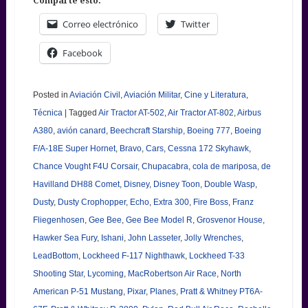
Comparte esto:
Correo electrónico
Twitter
Facebook
Posted in
Aviación Civil
,
Aviación Militar
,
Cine y Literatura
,
Técnica
|
Tagged
Air Tractor AT-502
,
Air Tractor AT-802
,
Airbus
A380
,
avión canard
,
Beechcraft Starship
,
Boeing 777
,
Boeing
F/A-18E Super Hornet
,
Bravo
,
Cars
,
Cessna 172 Skyhawk
,
Chance Vought F4U Corsair
,
Chupacabra
,
cola de mariposa
,
de
Havilland DH88 Comet
,
Disney
,
Disney Toon
,
Double Wasp
,
Dusty
,
Dusty Crophopper
,
Echo
,
Extra 300
,
Fire Boss
,
Franz
Fliegenhosen
,
Gee Bee
,
Gee Bee Model R
,
Grosvenor House
,
Hawker Sea Fury
,
Ishani
,
John Lasseter
,
Jolly Wrenches
,
LeadBottom
,
Lockheed F-117 Nighthawk
,
Lockheed T-33
Shooting Star
,
Lycoming
,
MacRobertson Air Race
,
North
American P-51 Mustang
,
Pixar
,
Planes
,
Pratt & Whitney PT6A-