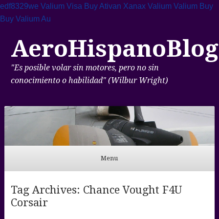
edf8329we
Valium Visa
Buy Ativan Xanax Valium
Valium Buy
Buy Valium Au
AeroHispanoBlog
"Es posible volar sin motores, pero no sin
conocimiento o habilidad" (Wilbur Wright)
Menu
Skip to content
Tag Archives:
Chance Vought F4U
Corsair