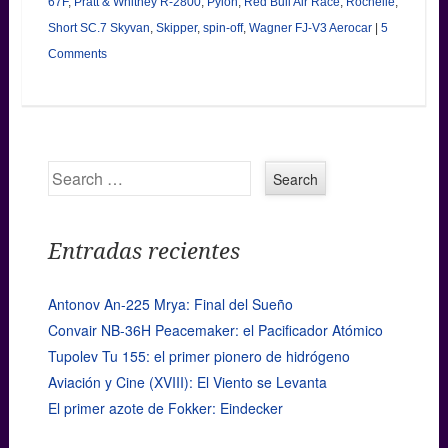
67F
,
Pratt & Whitney R-2800
,
Pylon
,
Red Bull Air Race
,
Rochelle
,
Short SC.7 Skyvan
,
Skipper
,
spin-off
,
Wagner FJ-V3 Aerocar
|
5
Comments
Search
Entradas recientes
Antonov An-225 Mrya: Final del Sueño
Convair NB-36H Peacemaker: el Pacificador Atómico
Tupolev Tu 155: el primer pionero de hidrógeno
Aviación y Cine (XVIII): El Viento se Levanta
El primer azote de Fokker: Eindecker