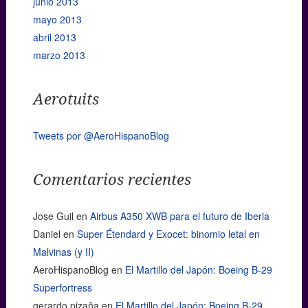
junio 2013
mayo 2013
abril 2013
marzo 2013
Aerotuits
Tweets por @AeroHispanoBlog
Comentarios recientes
Jose Guil
en
Airbus A350 XWB para el futuro de Iberia
Daniel
en
Super Étendard y Exocet: binomio letal en
Malvinas (y II)
AeroHispanoBlog
en
El Martillo del Japón: Boeing B-29
Superfortress
gerardo pizaña
en
El Martillo del Japón: Boeing B-29