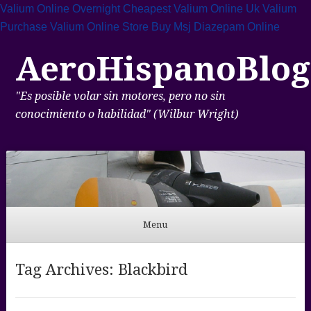
Valium Online Overnight
Cheapest Valium Online Uk
Valium
Purchase
Valium Online Store
Buy Msj Diazepam Online
AeroHispanoBlog
"Es posible volar sin motores, pero no sin
conocimiento o habilidad" (Wilbur Wright)
Menu
Skip to content
Tag Archives:
Blackbird