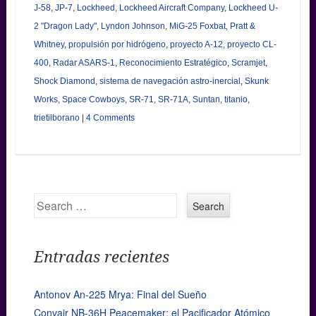
J-58
,
JP-7
,
Lockheed
,
Lockheed Aircraft Company
,
Lockheed U-
2 "Dragon Lady"
,
Lyndon Johnson
,
MiG-25 Foxbat
,
Pratt &
Whitney
,
propulsión por hidrógeno
,
proyecto A-12
,
proyecto CL-
400
,
Radar ASARS-1
,
Reconocimiento Estratégico
,
Scramjet
,
Shock Diamond
,
sistema de navegación astro-inercial
,
Skunk
Works
,
Space Cowboys
,
SR-71
,
SR-71A
,
Suntan
,
titanio
,
trietilborano
|
4 Comments
Search
Entradas recientes
Antonov An-225 Mrya: Final del Sueño
Convair NB-36H Peacemaker: el Pacificador Atómico