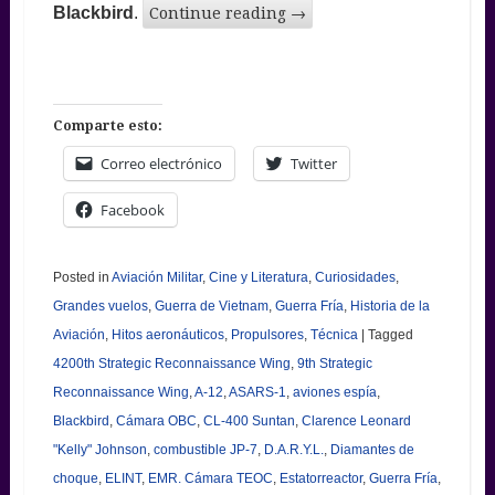
Blackbird
.
Continue reading
→
Comparte esto:
Correo electrónico
Twitter
Facebook
Posted in
Aviación Militar
,
Cine y Literatura
,
Curiosidades
,
Grandes vuelos
,
Guerra de Vietnam
,
Guerra Fría
,
Historia de la
Aviación
,
Hitos aeronáuticos
,
Propulsores
,
Técnica
|
Tagged
4200th Strategic Reconnaissance Wing
,
9th Strategic
Reconnaissance Wing
,
A-12
,
ASARS-1
,
aviones espía
,
Blackbird
,
Cámara OBC
,
CL-400 Suntan
,
Clarence Leonard
"Kelly" Johnson
,
combustible JP-7
,
D.A.R.Y.L.
,
Diamantes de
choque
,
ELINT
,
EMR. Cámara TEOC
,
Estatorreactor
,
Guerra Fría
,