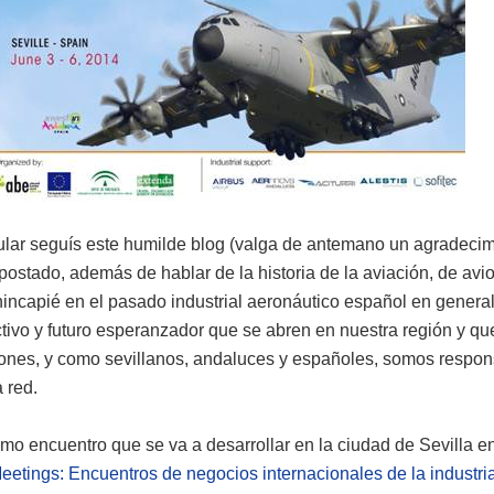
ular seguís este humilde blog (valga de antemano un agradecim
stado, además de hablar de la historia de la aviación, de avi
 hincapié en el pasado industrial aeronáutico español en general
activo y futuro esperanzador que se abren en nuestra región y q
iones, y como sevillanos, andaluces y españoles, somos respo
a red.
imo encuentro que se va a desarrollar en la ciudad de Sevilla e
tings: Encuentros de negocios internacionales de la industri