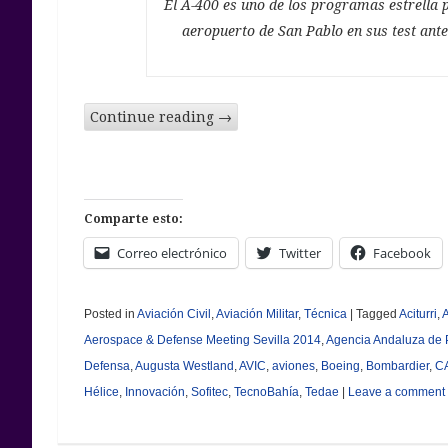
El A-400 es uno de los programas estrella 
aeropuerto de San Pablo en sus test ante
Continue reading
→
Comparte esto:
Correo electrónico
Twitter
Facebook
Posted in
Aviación Civil
,
Aviación Militar
,
Técnica
|
Tagged
Aciturri
,
Aerospace & Defense Meeting Sevilla 2014
,
Agencia Andaluza de 
Defensa
,
Augusta Westland
,
AVIC
,
aviones
,
Boeing
,
Bombardier
,
C
Hélice
,
Innovación
,
Sofitec
,
TecnoBahía
,
Tedae
|
Leave a comment