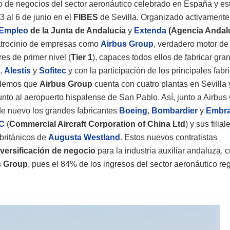
to de negocios del sector aeronáutico celebrado en España y es
3 al 6 de junio en el
FIBES
de Sevilla. Organizado activamente 
 Empleo
de la Junta de Andalucía
y
Extenda
(
Agencia Andal
patrocinio de empresas como
Airbus Group
, verdadero motor de 
es de primer nivel (
Tier 1
), capaces todos ellos de fabricar gra
,
Alestis
y
Sofitec
y con la participación de los principales fabr
videmos que
Airbus Group
cuenta con cuatro plantas en Sevilla
junto al aeropuerto hispalense de San Pablo. Así, junto a Airbus
e nuevo los grandes fabricantes
Boeing
,
Bombardier
y
Embra
C
(
Commercial Aircraft Corporation of China Ltd
) y sus filia
 británicos de
Augusta Westland
. Estos nuevos contratistas
iversificación
de negocio
para la industria auxiliar andaluza, 
s Group
, pues el 84% de los ingresos del sector aeronáutico re