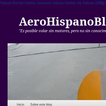
Valium Roche Online
Genuine Valium Online Uk
Valium 10Mg 
AeroHispanoBl
"Es posible volar sin motores, pero no sin conoci
Skip to content
Inicio
Sobre este blog