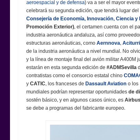
aeroespacial y de defensa
) va a ser el mayor even
celebrará su segunda edición, que tendrá lugar del 
Consejería de Economía, Innovación, Ciencia y
Promoción Exterior)
, el certamen cuenta con el 
industria aeronáutica andaluza, así como proveedor
estructuras aeronáuticas, como
Aernnova
,
Aciturri
de la industria aeronáutica a nivel mundial. No ol
y la línea de montaje final del avión militar A400M 
estarán en esta segunda edición de
#ADMSevilla
d
contratistas como el consorcio estatal chino
COMA
y
CATIC
, los franceses de
Dassault Aviation
o los
mundiales podrían representar oportunidades
de d
sostén básico, y en algunos casos único, es
Airbu
se debe a programas del fabricante europeo.