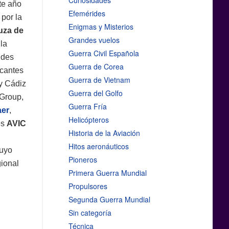
Curiosidades
te año
Efemérides
por la
Enigmas y Misterios
uza de
Grandes vuelos
la
Guerra Civil Española
ndes
Guerra de Corea
icantes
Guerra de Vietnam
 y Cádiz
Guerra del Golfo
 Group,
Guerra Fría
er
,
Helicópteros
les
AVIC
Historia de la Aviación
Hitos aeronáuticos
cuyo
Pioneros
gional
Primera Guerra Mundial
Propulsores
Segunda Guerra Mundial
Sin categoría
Técnica