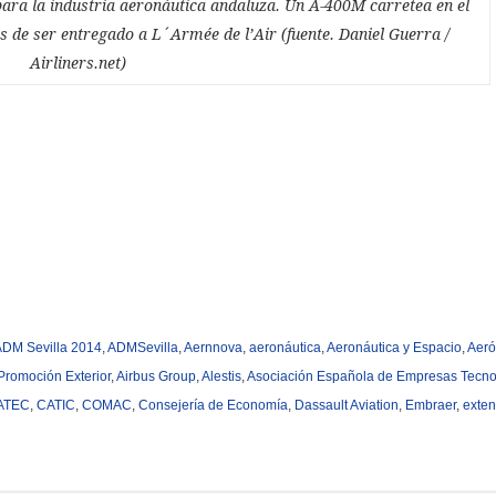
para la industria aeronáutica andaluza. Un A-400M carretea en el
s de ser entregado a L´Armée de l’Air (fuente. Daniel Guerra /
Airliners.net)
ADM Sevilla 2014
,
ADMSevilla
,
Aernnova
,
aeronáutica
,
Aeronáutica y Espacio
,
Aeró
Promoción Exterior
,
Airbus Group
,
Alestis
,
Asociación Española de Empresas Tecno
ATEC
,
CATIC
,
COMAC
,
Consejería de Economía
,
Dassault Aviation
,
Embraer
,
exte