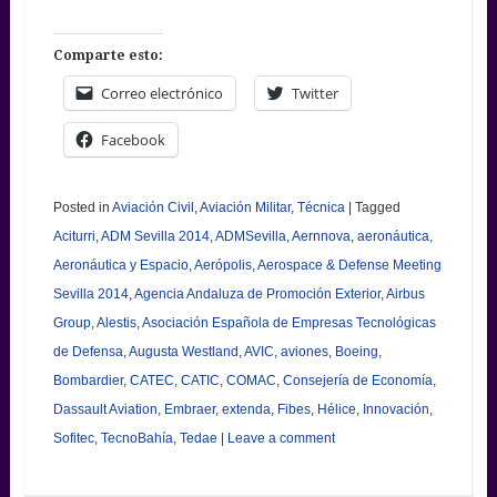
Comparte esto:
Correo electrónico
Twitter
Facebook
Posted in
Aviación Civil
,
Aviación Militar
,
Técnica
|
Tagged
Aciturri
,
ADM Sevilla 2014
,
ADMSevilla
,
Aernnova
,
aeronáutica
,
Aeronáutica y Espacio
,
Aerópolis
,
Aerospace & Defense Meeting
Sevilla 2014
,
Agencia Andaluza de Promoción Exterior
,
Airbus
Group
,
Alestis
,
Asociación Española de Empresas Tecnológicas
de Defensa
,
Augusta Westland
,
AVIC
,
aviones
,
Boeing
,
Bombardier
,
CATEC
,
CATIC
,
COMAC
,
Consejería de Economía
,
Dassault Aviation
,
Embraer
,
extenda
,
Fibes
,
Hélice
,
Innovación
,
Sofitec
,
TecnoBahía
,
Tedae
|
Leave a comment