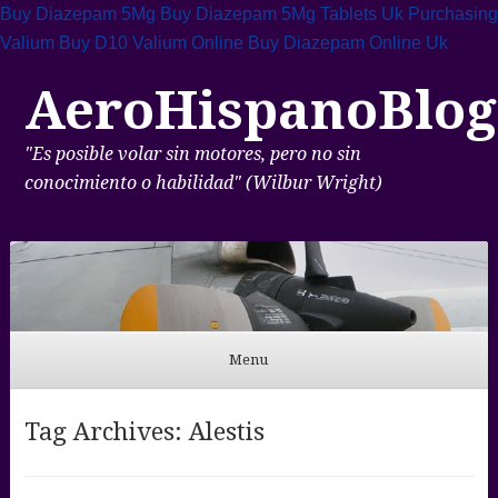
Buy Diazepam 5Mg
Buy Diazepam 5Mg Tablets Uk
Purchasing
Valium
Buy D10 Valium Online
Buy Diazepam Online Uk
AeroHispanoBlog
"Es posible volar sin motores, pero no sin
conocimiento o habilidad" (Wilbur Wright)
Menu
Skip to content
Tag Archives:
Alestis