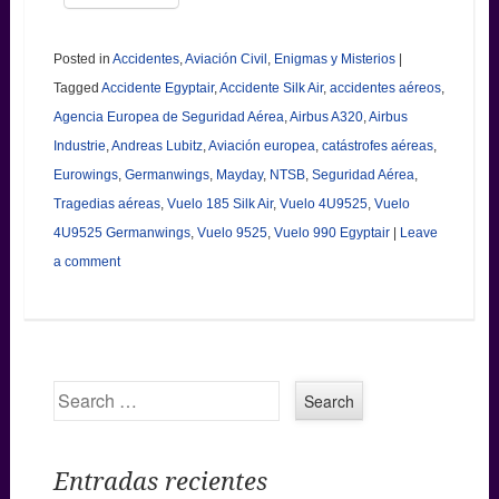
Posted in
Accidentes
,
Aviación Civil
,
Enigmas y Misterios
|
Tagged
Accidente Egyptair
,
Accidente Silk Air
,
accidentes aéreos
,
Agencia Europea de Seguridad Aérea
,
Airbus A320
,
Airbus
Industrie
,
Andreas Lubitz
,
Aviación europea
,
catástrofes aéreas
,
Eurowings
,
Germanwings
,
Mayday
,
NTSB
,
Seguridad Aérea
,
Tragedias aéreas
,
Vuelo 185 Silk Air
,
Vuelo 4U9525
,
Vuelo
4U9525 Germanwings
,
Vuelo 9525
,
Vuelo 990 Egyptair
|
Leave
a comment
Search
Entradas recientes