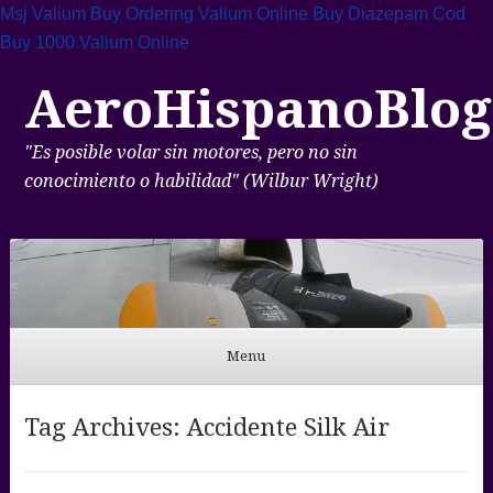
Msj Valium Buy
Ordering Valium Online
Buy Diazepam Cod
Buy 1000 Valium Online
AeroHispanoBlog
"Es posible volar sin motores, pero no sin
conocimiento o habilidad" (Wilbur Wright)
Menu
Skip to content
Tag Archives:
Accidente Silk Air