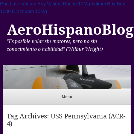
Purchase Valium
Buy Valium Roche 10Mg
Valium Buy
Buy
1000 Diazepam 10Mg
AeroHispanoBlog
"Es posible volar sin motores, pero no sin
conocimiento o habilidad" (Wilbur Wright)
Menu
Skip to content
Tag Archives:
USS Pennsylvania (ACR-
4)