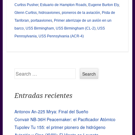
Curtiss Pusher
,
Estuario de Hampton Roads
,
Eugene Burton Ely
,
Glenn Curtiss
,
hidroaviones
,
pioneros de la aviación
,
Pista de
Tanforan
,
portaaviones
,
Primer aterrizaje de un avión en un
barco
,
USS Birmingham
,
USS Birmingham (CL-2)
,
USS
Pennsylvania
,
USS Pennsylvania (ACR-4)
Search
Entradas recientes
Antonov An-225 Mrya: Final del Sueño
Convair NB-36H Peacemaker: el Pacificador Atómico
Tupolev Tu 155: el primer pionero de hidrógeno
Aviación y Cine (XVIII): El Viento se Levanta