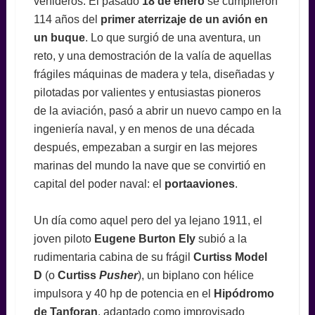
venideros. El pasado
18 de enero
se cumplieron
114 años del
primer aterrizaje de un avión en
un buque
. Lo que surgió de una aventura, un
reto, y una demostración de la valía de aquellas
frágiles máquinas de madera y tela, diseñadas y
pilotadas por valientes y entusiastas pioneros
de la aviación, pasó a abrir un nuevo campo en la
ingeniería naval, y en menos de una década
después, empezaban a surgir en las mejores
marinas del mundo la nave que se convirtió en
capital del poder naval: el
portaaviones
.
Un día como aquel pero del ya lejano 1911, el
joven piloto
Eugene Burton Ely
subió a la
rudimentaria cabina de su frágil
Curtiss Model
D
(o
Curtiss
Pusher
), un biplano con hélice
impulsora y 40 hp de potencia en el
Hipódromo
de Tanforan
, adaptado como improvisado