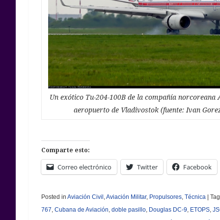
Un exótico Tu-204-100B de la compañía norcoreana A
aeropuerto de Vladivostok (fuente: Ivan Gorez
Comparte esto:
Correo electrónico
Twitter
Facebook
Posted in
Aviación Civil
,
Aviación Militar
,
Propulsores
,
Técnica
|
Ta
767
,
Cubana de Aviación
,
doble pasillo
,
Douglas DC-9
,
ETOPS
,
JS