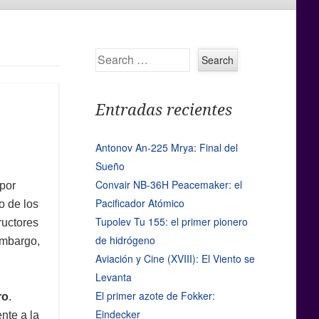
Search
Entradas recientes
Antonov An-225 Mrya: Final del
Sueño
Convair NB-36H Peacemaker: el
por
Pacificador Atómico
o de los
Tupolev Tu 155: el primer pionero
ructores
de hidrógeno
 embargo,
Aviación y Cine (XVIII): El Viento se
Levanta
El primer azote de Fokker:
ro
.
Eindecker
nte a la