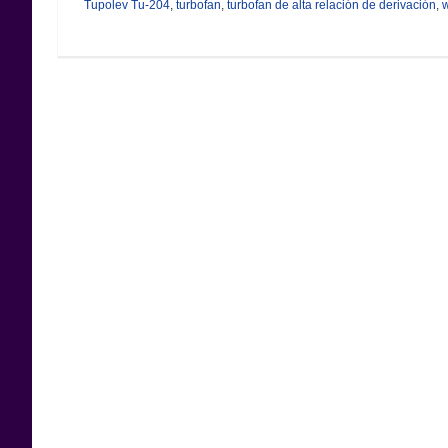
Tupolev Tu-204
,
turbofan
,
turbofan de alta relación de derivación
,