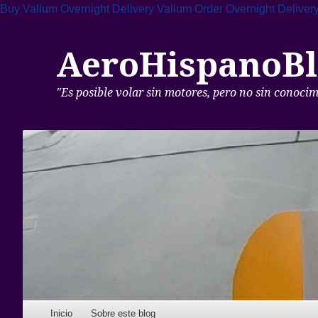
Buy Valium Overnight Delivery
Valium Order Overnight Deliver
AeroHispanoBl
"Es posible volar sin motores, pero no sin conoci
Skip to content
Inicio
Sobre este blog