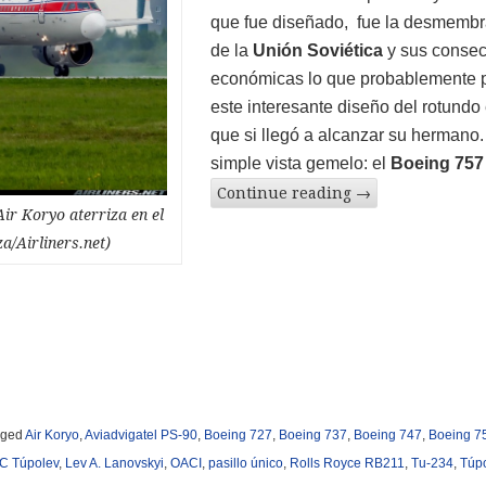
que fue diseñado, fue la desmembr
de la
Unión Soviética
y sus conse
económicas lo que probablemente p
este interesante diseño del rotundo 
que si llegó a alcanzar su hermano.
simple vista gemelo: el
Boeing 757
Continue reading
→
ir Koryo aterriza en el
a/Airliners.net)
gged
Air Koryo
,
Aviadvigatel PS-90
,
Boeing 727
,
Boeing 737
,
Boeing 747
,
Boeing 7
C Túpolev
,
Lev A. Lanovskyi
,
OACI
,
pasillo único
,
Rolls Royce RB211
,
Tu-234
,
Túp