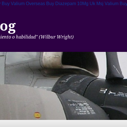
y
Buy Valium Overseas
Buy Diazepam 10Mg Uk
Msj Valium Bu
og
miento o habilidad" (Wilbur Wright)