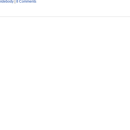
widebody
|
8 Comments