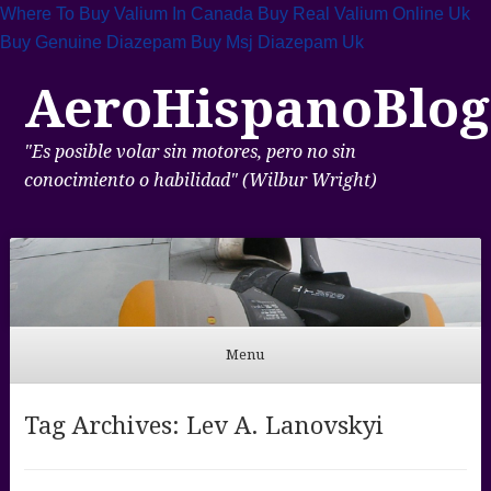
Where To Buy Valium In Canada
Buy Real Valium Online Uk
Buy Genuine Diazepam
Buy Msj Diazepam Uk
AeroHispanoBlog
"Es posible volar sin motores, pero no sin
conocimiento o habilidad" (Wilbur Wright)
Menu
Skip to content
Tag Archives:
Lev A. Lanovskyi