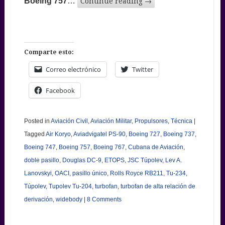
Boeing 757
…
Continue reading
→
Comparte esto:
Correo electrónico
Twitter
Facebook
Posted in
Aviación Civil
,
Aviación Militar
,
Propulsores
,
Técnica
|
Tagged
Air Koryo
,
Aviadvigatel PS-90
,
Boeing 727
,
Boeing 737
,
Boeing 747
,
Boeing 757
,
Boeing 767
,
Cubana de Aviación
,
doble pasillo
,
Douglas DC-9
,
ETOPS
,
JSC Túpolev
,
Lev A.
Lanovskyi
,
OACI
,
pasillo único
,
Rolls Royce RB211
,
Tu-234
,
Túpolev
,
Tupolev Tu-204
,
turbofan
,
turbofan de alta relación de
derivación
,
widebody
|
8 Comments