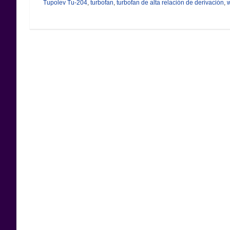
Tupolev Tu-204
,
turbofan
,
turbofan de alta relación de derivación
,