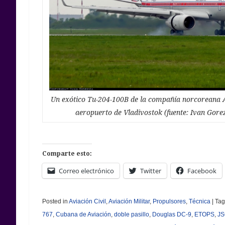
Un exótico Tu-204-100B de la compañía norcoreana A
aeropuerto de Vladivostok (fuente: Ivan Gorez
Comparte esto:
Correo electrónico
Twitter
Facebook
Posted in
Aviación Civil
,
Aviación Militar
,
Propulsores
,
Técnica
|
Ta
767
,
Cubana de Aviación
,
doble pasillo
,
Douglas DC-9
,
ETOPS
,
JS