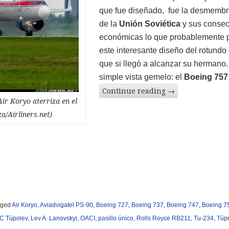
que fue diseñado, fue la desmembr
de la
Unión Soviética
y sus conse
económicas lo que probablemente p
este interesante diseño del rotundo 
que si llegó a alcanzar su hermano.
simple vista gemelo: el
Boeing 757
Continue reading
→
ir Koryo aterriza en el
a/Airliners.net)
gged
Air Koryo
,
Aviadvigatel PS-90
,
Boeing 727
,
Boeing 737
,
Boeing 747
,
Boeing 7
C Túpolev
,
Lev A. Lanovskyi
,
OACI
,
pasillo único
,
Rolls Royce RB211
,
Tu-234
,
Túp