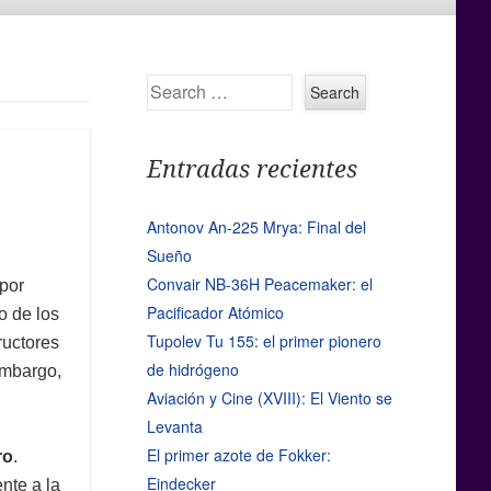
Search
Entradas recientes
Antonov An-225 Mrya: Final del
Sueño
Convair NB-36H Peacemaker: el
por
Pacificador Atómico
o de los
Tupolev Tu 155: el primer pionero
ructores
de hidrógeno
 embargo,
Aviación y Cine (XVIII): El Viento se
Levanta
El primer azote de Fokker:
ro
.
Eindecker
nte a la