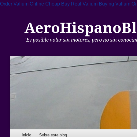
Order Valium Online Cheap
Buy Real Valium
Buying Valium O
AeroHispanoBl
"Es posible volar sin motores, pero no sin conoci
Skip to content
Inicio
Sobre este blog