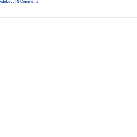
widebody
|
8 Comments