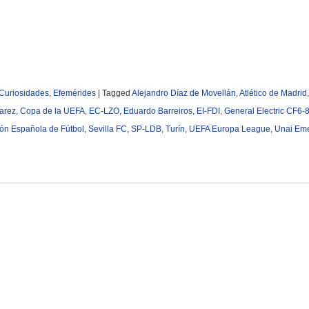
Curiosidades
,
Efemérides
|
Tagged
Alejandro Díaz de Movellán
,
Atlético de Madrid
arez
,
Copa de la UEFA
,
EC-LZO
,
Eduardo Barreiros
,
EI-FDI
,
General Electric CF6
ón Española de Fútbol
,
Sevilla FC
,
SP-LDB
,
Turín
,
UEFA Europa League
,
Unai Em