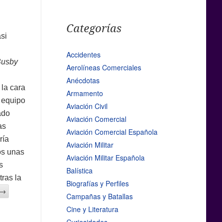
Categorías
si
Accidentes
usby
Aerolíneas Comerciales
Anécdotas
 la cara
Armamento
l equipo
Aviación Civil
ado
Aviación Comercial
as
Aviación Comercial Española
ría
Aviación Militar
os unas
Aviación Militar Española
s
Balística
 tras la
Biografías y Perfiles
→
Campañas y Batallas
Cine y Literatura