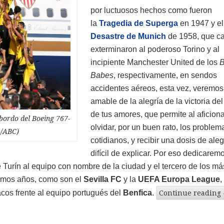
por luctuosos hechos como fueron
la
Tragedia de Superga
en 1947 y el
Desastre de Munich
de 1958, que ca
exterminaron al poderoso Torino y al
incipiente Manchester United de los
B
Babes
, respectivamente, en sendos
accidentes aéreos, esta vez, veremos
amable de la alegría de la victoria de
de tus amores, que permite al aficion
 bordo del Boeing 767-
olvidar, por un buen rato, los problem
 /ABC)
cotidianos, y recibir una dosis de aleg
difícil de explicar. Por eso dedicarem
e Turín al equipo con nombre de la ciudad y el tercero de los má
timos años, como son el
Sevilla FC
y la
UEFA Europa League
,
acos frente al equipo portugués del
Benfica
.
Continue reading