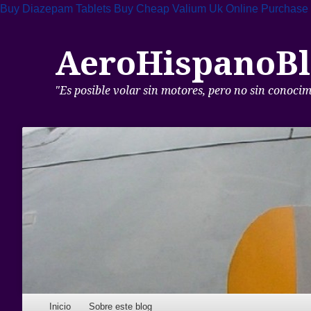
Buy Diazepam Tablets
Buy Cheap Valium Uk Online
Purchase
AeroHispanoBl
"Es posible volar sin motores, pero no sin conoci
Skip to content
Inicio
Sobre este blog