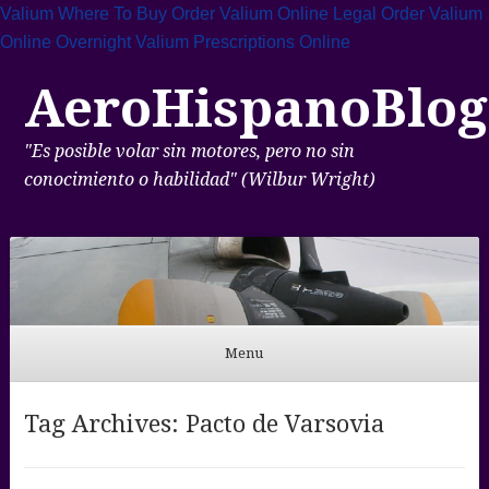
Valium Where To Buy
Order Valium Online Legal
Order Valium
Online Overnight
Valium Prescriptions Online
AeroHispanoBlog
"Es posible volar sin motores, pero no sin
conocimiento o habilidad" (Wilbur Wright)
Menu
Skip to content
Tag Archives:
Pacto de Varsovia