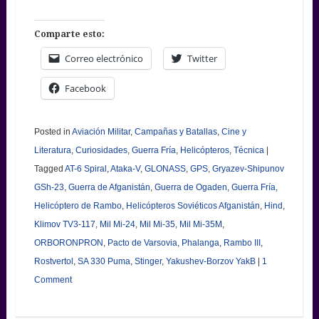
Comparte esto:
Correo electrónico
Twitter
Facebook
Posted in
Aviación Militar
,
Campañas y Batallas
,
Cine y
Literatura
,
Curiosidades
,
Guerra Fría
,
Helicópteros
,
Técnica
|
Tagged
AT-6 Spiral
,
Ataka-V
,
GLONASS
,
GPS
,
Gryazev-Shipunov
GSh-23
,
Guerra de Afganistán
,
Guerra de Ogaden
,
Guerra Fría
,
Helicóptero de Rambo
,
Helicópteros Soviéticos Afganistán
,
Hind
,
Klimov TV3-117
,
Mil Mi-24
,
Mil Mi-35
,
Mil Mi-35M
,
ORBORONPRON
,
Pacto de Varsovia
,
Phalanga
,
Rambo III
,
Rostvertol
,
SA 330 Puma
,
Stinger
,
Yakushev-Borzov YakB
|
1
Comment