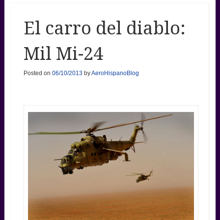
El carro del diablo:
Mil Mi-24
Posted on
06/10/2013
by
AeroHispanoBlog