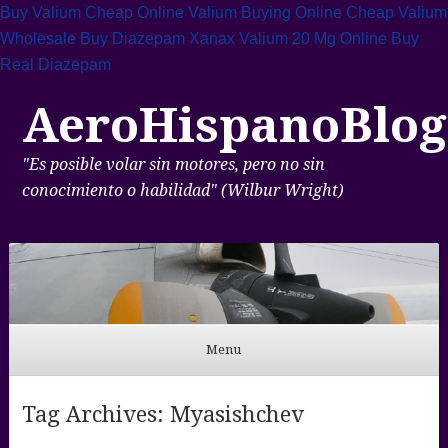
Buy Valium Cheap Online
Valium Buying Online
Cheap Valium
Wholesale
Buy Diazepam Xanax
Valium 20 Mg Online
Buy
Real Diazepam
AeroHispanoBlog
"Es posible volar sin motores, pero no sin
conocimiento o habilidad" (Wilbur Wright)
Menu
Skip to content
Tag Archives:
Myasishchev