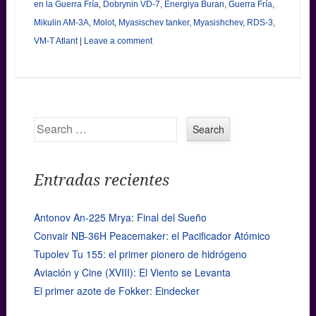
en la Guerra Fría
,
Dobrynin VD-7
,
Energiya Buran
,
Guerra Fría
,
Mikulin AM-3A
,
Molot
,
Myasischev tanker
,
Myasishchev
,
RDS-3
,
VM-T Atlant
|
Leave a comment
Search
Entradas recientes
Antonov An-225 Mrya: Final del Sueño
Convair NB-36H Peacemaker: el Pacificador Atómico
Tupolev Tu 155: el primer pionero de hidrógeno
Aviación y Cine (XVIII): El Viento se Levanta
El primer azote de Fokker: Eindecker