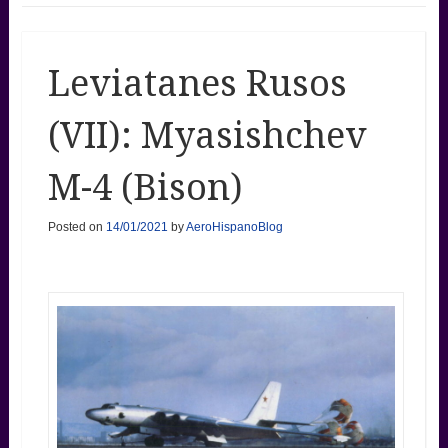
Leviatanes Rusos
(VII): Myasishchev
M-4 (Bison)
Posted on
14/01/2021
by
AeroHispanoBlog