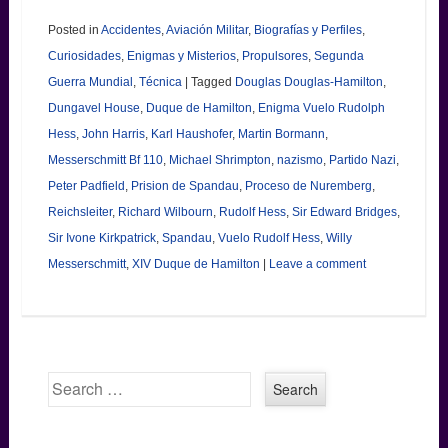
Posted in
Accidentes
,
Aviación Militar
,
Biografías y Perfiles
,
Curiosidades
,
Enigmas y Misterios
,
Propulsores
,
Segunda
Guerra Mundial
,
Técnica
|
Tagged
Douglas Douglas-Hamilton
,
Dungavel House
,
Duque de Hamilton
,
Enigma Vuelo Rudolph
Hess
,
John Harris
,
Karl Haushofer
,
Martin Bormann
,
Messerschmitt Bf 110
,
Michael Shrimpton
,
nazismo
,
Partido Nazi
,
Peter Padfield
,
Prision de Spandau
,
Proceso de Nuremberg
,
Reichsleiter
,
Richard Wilbourn
,
Rudolf Hess
,
Sir Edward Bridges
,
Sir Ivone Kirkpatrick
,
Spandau
,
Vuelo Rudolf Hess
,
Willy
Messerschmitt
,
XIV Duque de Hamilton
|
Leave a comment
Search