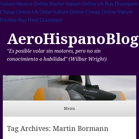
Valium Mexico Online
Roche Valium Online Uk
Buy Diazepam
Cheap Online Uk
Order Valium Online Cheap
Online Valium
Review
Buy Real Diazepam
AeroHispanoBlog
"Es posible volar sin motores, pero no sin
conocimiento o habilidad" (Wilbur Wright)
Menu
Skip to content
Tag Archives:
Martin Bormann