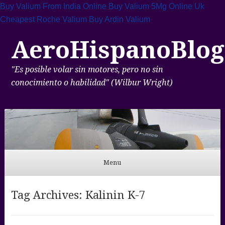
Buy Valium From India Online
Buy Valium 5Mg Online Uk
Cheapest Roche Valium
Buy Ardin Valium
AeroHispanoBlog
"Es posible volar sin motores, pero no sin
conocimiento o habilidad" (Wilbur Wright)
Menu
Skip to content
Tag Archives:
Kalinin K-7