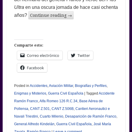
Ultra
en una oscura jornada de hace casi ochenta
años?
Continue reading
→
Comparte esto:
Correo electrónico
Twitter
Facebook
Posted in
Accidentes
,
Aviación Militar
,
Biografías y Perfiles
,
Enigmas y Misterios
,
Guerra Civil Española
|
Tagged
Accidente
Ramón Franco
,
Alfa Romeo 126 R.C.34
,
Base Aérea de
Pollensa
,
CANT Z.501
,
CANT Z.506B
,
Cantieri Aeronautici e
Navali Triestini
,
Cuarto Milenio
,
Desaparición de Ramón Franco
,
General Alfredo Kindelán
,
Guerra Civil Española
,
José María
Zavala
,
Ramón Franco
|
Leave a comment