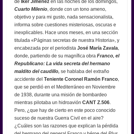
de
Iker Jiménez
en las noches de los domingos,
Cuarto Milenio
, donde con un tono ameno,
objetivo y para mi gusto, nada sensacionalista,
informa sobre cuestiones misteriosas, oscuras e
inexplicables. Hace unos meses, en una sección
titulada «Páginas secretas de nuestra Historia», y
encabezada por el periodista
José María Zavala
,
donde, partiendo de su magnífica obra
Franco, el
Republicano: La vida secreta del hermano
maldito del caudillo,
se hablaba del extraño
accidente del
Teniente Coronel Ramón Franco
,
que se perdió en el Mediterráneo en Noviembre
de 1938, durante una misión de bombardeo
mientras pilotaba un hidroavión
CANT Z.506
.
Pero, ¿que hay de cierto en este poco conocido
suceso de nuestra Guerra Civil en el aire?
¿Cuáles son las razones que explican la pérdida
del hermano del general Franco y héroe del
Plus