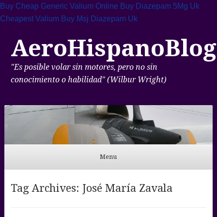
Buy Cheap Generic Valium Online
Buy Diazepam 5Mg Uk
Cheapest Valium
Buy Msj Diazepam Uk
AeroHispanoBlog
"Es posible volar sin motores, pero no sin
conocimiento o habilidad" (Wilbur Wright)
Menu
Skip to content
Tag Archives:
José María Zavala