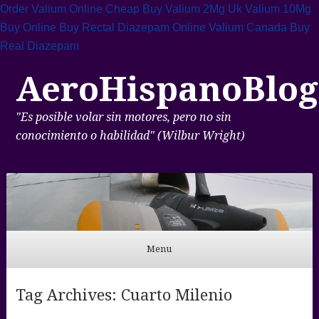
Order Valium Online Cheap
Buy Valium 2Mg Uk
Valium 10Mg
Buy Online
Buy Rectal Diazepam
Online Valium Canada
Buy
Real Diazepam
AeroHispanoBlog
"Es posible volar sin motores, pero no sin
conocimiento o habilidad" (Wilbur Wright)
Menu
Skip to content
Tag Archives:
Cuarto Milenio