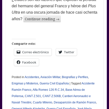
del hermano del general Franco y héroe del
Plus
Ultra
en una oscura jornada de hace casi ochenta
años?
Continue reading
→
Comparte esto:
Correo electrónico
Twitter
Facebook
Posted in
Accidentes
,
Aviación Militar
,
Biografías y Perfiles
,
Enigmas y Misterios
,
Guerra Civil Española
|
Tagged
Accidente
Ramón Franco
,
Alfa Romeo 126 R.C.34
,
Base Aérea de
Pollensa
,
CANT Z.501
,
CANT Z.506B
,
Cantieri Aeronautici e
Navali Triestini
,
Cuarto Milenio
,
Desaparición de Ramón Franco
,
General Alfredo Kindelán
,
Guerra Civil Española
,
José María