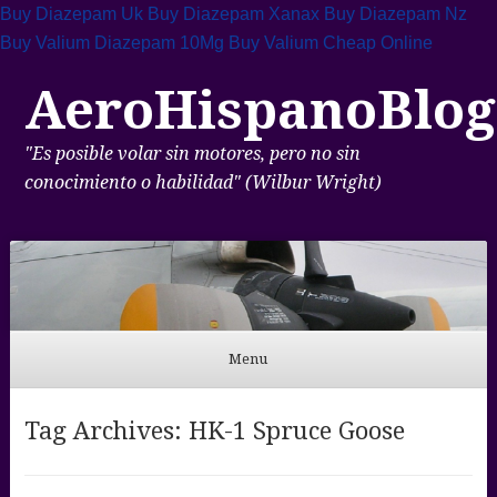
Buy Diazepam Uk
Buy Diazepam Xanax
Buy Diazepam Nz
Buy Valium Diazepam 10Mg
Buy Valium Cheap Online
AeroHispanoBlog
"Es posible volar sin motores, pero no sin
conocimiento o habilidad" (Wilbur Wright)
Menu
Skip to content
Tag Archives:
HK-1 Spruce Goose