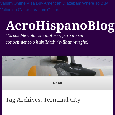
Valium Online Visa
Buy American Diazepam
Where To Buy
Valium In Canada
Valium Online
AeroHispanoBlog
"Es posible volar sin motores, pero no sin
conocimiento o habilidad" (Wilbur Wright)
Menu
Skip to content
Tag Archives:
Terminal City