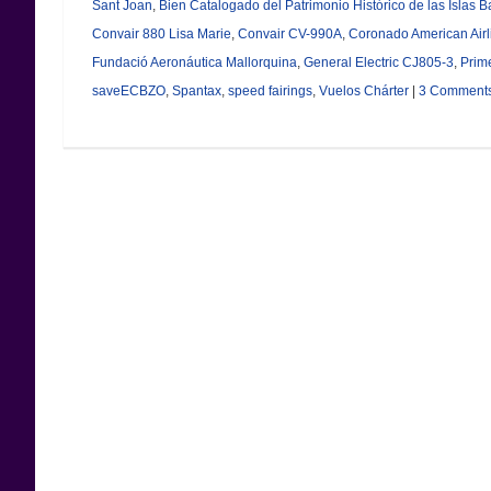
Sant Joan
,
Bien Catalogado del Patrimonio Histórico de las Islas B
Convair 880 Lisa Marie
,
Convair CV-990A
,
Coronado American Airl
Fundació Aeronáutica Mallorquina
,
General Electric CJ805-3
,
Prim
saveECBZO
,
Spantax
,
speed fairings
,
Vuelos Chárter
|
3 Comment