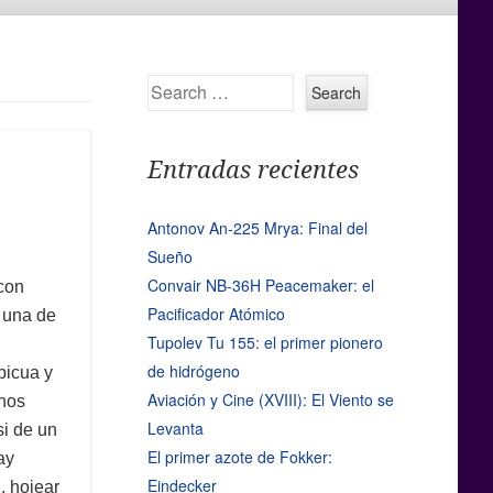
Search
Entradas recientes
Antonov An-225 Mrya: Final del
Sueño
Convair NB-36H Peacemaker: el
 con
Pacificador Atómico
 una de
Tupolev Tu 155: el primer pionero
de hidrógeno
bicua y
Aviación y Cine (XVIII): El Viento se
hos
Levanta
si de un
El primer azote de Fokker:
ay
Eindecker
, hojear