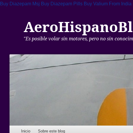
Buy Diazepam Msj
Buy Diazepam Pills
Buy Valium From India
AeroHispanoBl
"Es posible volar sin motores, pero no sin conoci
Skip to content
Inicio
Sobre este blog