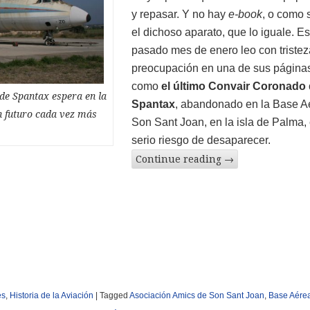
y repasar. Y no hay
e-book
, o como 
el dichoso aparato, que lo iguale. Es
pasado mes de enero leo con tristez
preocupación en una de sus páginas
como
el último Convair Coronado
de Spantax espera en la
Spantax
, abandonado en la Base A
n futuro cada vez más
Son Sant Joan, en la isla de Palma, 
serio riesgo de desaparecer.
Continue reading
→
es
,
Historia de la Aviación
|
Tagged
Asociación Amics de Son Sant Joan
,
Base Aére