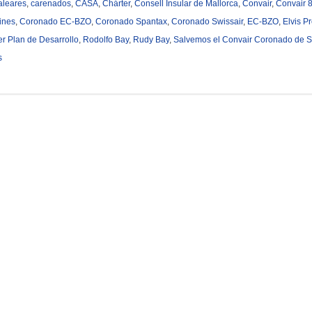
aleares
,
carenados
,
CASA
,
Chárter
,
Consell Insular de Mallorca
,
Convair
,
Convair 
ines
,
Coronado EC-BZO
,
Coronado Spantax
,
Coronado Swissair
,
EC-BZO
,
Elvis Pr
er Plan de Desarrollo
,
Rodolfo Bay
,
Rudy Bay
,
Salvemos el Convair Coronado de 
s