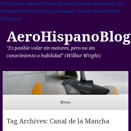
Purchasing Valium Online Legal
Buy Valium Walgreens
Buy
Diazepam Online Nz
Buy Diazepam Tablets
Valium Sales
Online Uk
AeroHispanoBlog
"Es posible volar sin motores, pero no sin
conocimiento o habilidad" (Wilbur Wright)
Menu
Skip to content
Tag Archives:
Canal de la Mancha