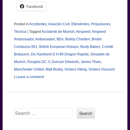
Facebook
Posted in
Accidentes
,
Aviación Civil
,
Efemérides
,
Propulsores
,
Técnica
|
Tagged
Accidente de Munich
,
Airspeed
,
Airspeed
Ambassador
,
Ambassador
,
BEA
,
Bobby Charlton
,
Bristol
Centaurus 661
,
British European Airways
,
Busty Babes
,
Comité
Brabazon
,
De Havilland D.H.89 Dragon Rapide
,
Desastre de
Munich
,
Douglas DC-3
,
Duncan Edwards
,
James Thain
,
Manchester United
,
Matt Busby
,
Vickers Viking
,
Vickers Viscount
|
Leave a comment
Search