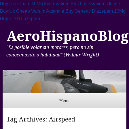
Buy Diazepam 10Mg India
Valium Purchase
Valium Online
Buy Uk
Cheap Valium Australia
Buy Generic Diazepam 10Mg
Buy D10 Diazepam
AeroHispanoBlog
"Es posible volar sin motores, pero no sin
conocimiento o habilidad" (Wilbur Wright)
Menu
Skip to content
Tag Archives:
Airspeed