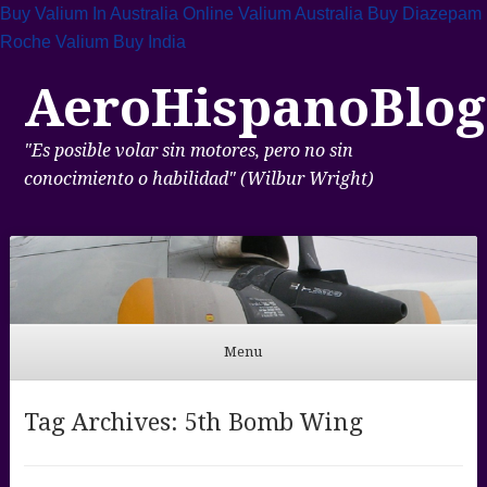
Buy Valium In Australia
Online Valium Australia
Buy Diazepam
Roche
Valium Buy India
AeroHispanoBlog
"Es posible volar sin motores, pero no sin
conocimiento o habilidad" (Wilbur Wright)
Menu
Skip to content
Tag Archives:
5th Bomb Wing