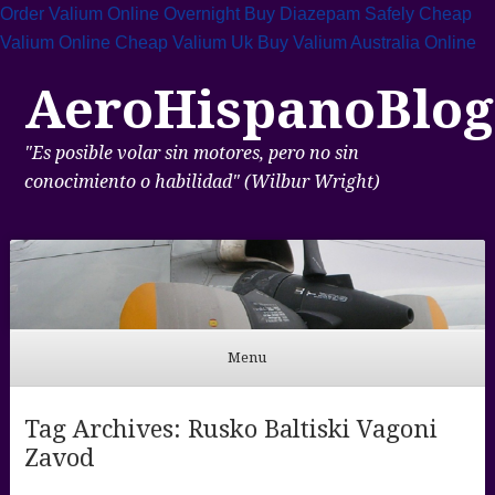
Order Valium Online Overnight
Buy Diazepam Safely
Cheap
Valium Online
Cheap Valium Uk
Buy Valium Australia Online
AeroHispanoBlog
"Es posible volar sin motores, pero no sin
conocimiento o habilidad" (Wilbur Wright)
Menu
Skip to content
Tag Archives:
Rusko Baltiski Vagoni
Zavod