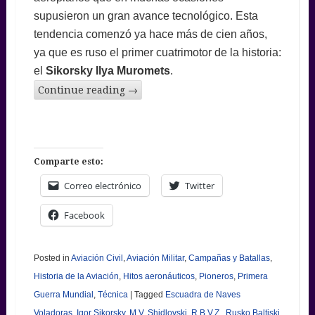
supusieron un gran avance tecnológico. Esta
tendencia comenzó ya hace más de cien años,
ya que es ruso el primer cuatrimotor de la historia:
el
Sikorsky Ilya Muromets
.
Continue reading
→
Comparte esto:
Correo electrónico
Twitter
Facebook
Posted in
Aviación Civil
,
Aviación Militar
,
Campañas y Batallas
,
Historia de la Aviación
,
Hitos aeronáuticos
,
Pioneros
,
Primera
Guerra Mundial
,
Técnica
|
Tagged
Escuadra de Naves
Voladoras
,
Igor Sikorsky
,
M.V. Shidlovski
,
R.B.V.Z.
,
Rusko Baltiski