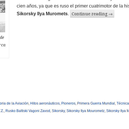
cien años, ya que es ruso el primer cuatrimotor de la his
Sikorsky Ilya Muromets
.
Continue reading
→
 de
rca
oria de la Aviación
,
Hitos aeronáuticos
,
Pioneros
,
Primera Guerra Mundial
,
Técnica
.Z.
,
Rusko Baltiski Vagoni Zavod
,
Sikorsky
,
Sikorsky Ilya Mourometz
,
Sikorsky Ilya