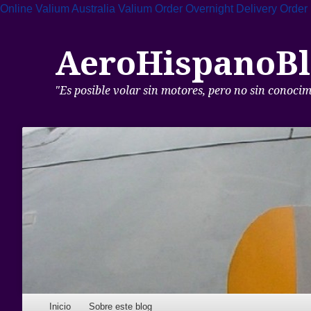
Online Valium Australia
Valium Order Overnight Delivery
Order
AeroHispanoBl
"Es posible volar sin motores, pero no sin conoci
Skip to content
Inicio
Sobre este blog