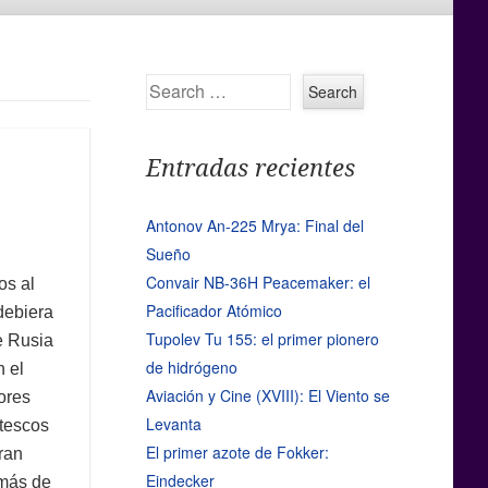
Search
Entradas recientes
Antonov An-225 Mrya: Final del
Sueño
Convair NB-36H Peacemaker: el
os al
Pacificador Atómico
 debiera
Tupolev Tu 155: el primer pionero
e Rusia
de hidrógeno
n el
Aviación y Cine (XVIII): El Viento se
ores
Levanta
ntescos
El primer azote de Fokker:
ran
Eindecker
 más de