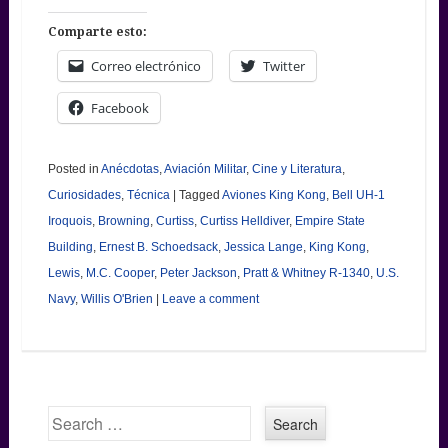
Comparte esto:
Correo electrónico
Twitter
Facebook
Posted in
Anécdotas
,
Aviación Militar
,
Cine y Literatura
,
Curiosidades
,
Técnica
|
Tagged
Aviones King Kong
,
Bell UH-1
Iroquois
,
Browning
,
Curtiss
,
Curtiss Helldiver
,
Empire State
Building
,
Ernest B. Schoedsack
,
Jessica Lange
,
King Kong
,
Lewis
,
M.C. Cooper
,
Peter Jackson
,
Pratt & Whitney R-1340
,
U.S.
Navy
,
Willis O'Brien
|
Leave a comment
Search