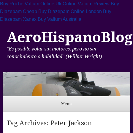
Buy Roche Valium Online Uk
Online Valium Review
Buy
Diazepam Cheap
Buy Diazepam Online London
Buy
Diazepam Xanax
Buy Valium Australia
AeroHispanoBlog
"Es posible volar sin motores, pero no sin
conocimiento o habilidad" (Wilbur Wright)
Menu
Skip to content
Tag Archives:
Peter Jackson