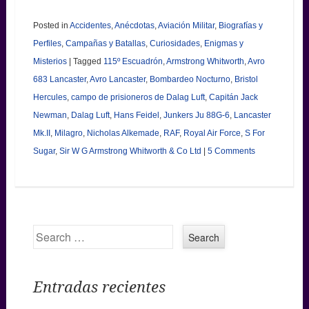
Posted in
Accidentes
,
Anécdotas
,
Aviación Militar
,
Biografías y
Perfiles
,
Campañas y Batallas
,
Curiosidades
,
Enigmas y
Misterios
|
Tagged
115º Escuadrón
,
Armstrong Whitworth
,
Avro
683 Lancaster
,
Avro Lancaster
,
Bombardeo Nocturno
,
Bristol
Hercules
,
campo de prisioneros de Dalag Luft
,
Capitán Jack
Newman
,
Dalag Luft
,
Hans Feidel
,
Junkers Ju 88G-6
,
Lancaster
Mk.II
,
Milagro
,
Nicholas Alkemade
,
RAF
,
Royal Air Force
,
S For
Sugar
,
Sir W G Armstrong Whitworth & Co Ltd
|
5 Comments
Search
Entradas recientes