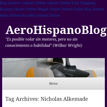
Buy Generic Valium Online
Valium Online Fast Shipping
Buying Valium Online Illegal
Online Valium Sales
Buy Valium
India Online
Buy Msj Valium Online
AeroHispanoBlog
"Es posible volar sin motores, pero no sin
conocimiento o habilidad" (Wilbur Wright)
Menu
Skip to content
Tag Archives:
Nicholas Alkemade