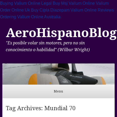
Buying Valium Online Legal
Buy Msj Valium Online
Valium
Order Online Uk
Buy Cipla Diazepam
Valium Online Reviews
Ordering Valium Online Australia
AeroHispanoBlog
"Es posible volar sin motores, pero no sin
conocimiento o habilidad" (Wilbur Wright)
Menu
Skip to content
Tag Archives:
Mundial 70