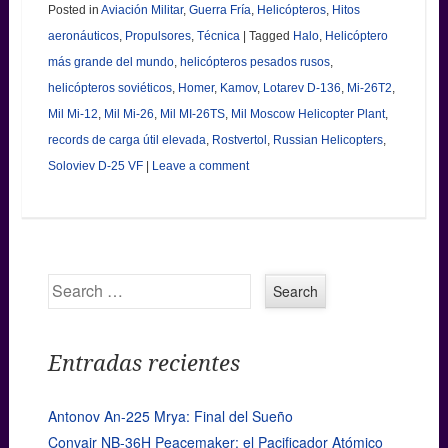
Posted in
Aviación Militar
,
Guerra Fría
,
Helicópteros
,
Hitos
aeronáuticos
,
Propulsores
,
Técnica
|
Tagged
Halo
,
Helicóptero
más grande del mundo
,
helicópteros pesados rusos
,
helicópteros soviéticos
,
Homer
,
Kamov
,
Lotarev D-136
,
Mi-26T2
,
Mil Mi-12
,
Mil Mi-26
,
Mil MI-26TS
,
Mil Moscow Helicopter Plant
,
records de carga útil elevada
,
Rostvertol
,
Russian Helicopters
,
Soloviev D-25 VF
|
Leave a comment
Search
Entradas recientes
Antonov An-225 Mrya: Final del Sueño
Convair NB-36H Peacemaker: el Pacificador Atómico