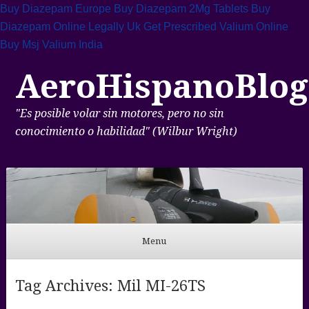
Buy Diazepam Europe
Buy Diazepam 2Mg Tablets
Buy
Diazepam Online Legally Uk
Get Prescribed Valium Online
Buy Msj Valium India
AeroHispanoBlog
"Es posible volar sin motores, pero no sin
conocimiento o habilidad" (Wilbur Wright)
Menu
Skip to content
Tag Archives:
Mil MI-26TS